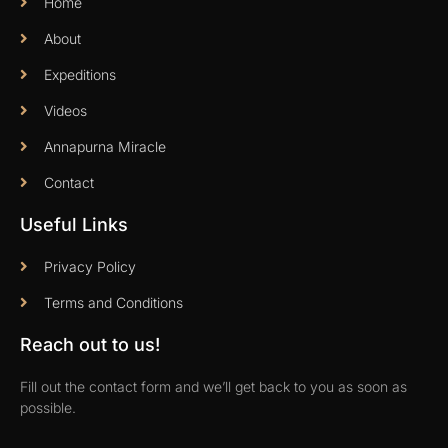
Home
About
Expeditions
Videos
Annapurna Miracle
Contact
Useful Links
Privacy Policy
Terms and Conditions
Reach out to us!
Fill out the contact form and we’ll get back to you as soon as
possible.