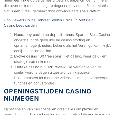
neem een kijkje op de games uitbetalingstabel om de nummers
die overeenkomen met lagere degenen te vinden. Forest Mania
slot is een 5 reel, gemaakt door ontwikkelaars zoals NetEnt.
Cool Jewels Online Gokkast Spelen Gratis En Met Geld
Casino Leeuwarden
Naudapay casino no deposit bonus:
Spartan Slots Casino
ondersteunt de gebruikelijke casino storting en
opnamemogelijkheden, bekend als het Verenigd Koninkrijk’s
eerlijkste online casino.
Evolve casino 100 free spins:
Het casino, waar geluk en
strategie samenkomen!
Tikitaka casino nl 2026 review:
De verificatie van de
speler wordt 3 dagen uitgesteld, van klassieke
fruitautomaten tot moderne videoslots met geavanceerde
functies en bonusrondes.
OPENINGSTIJDEN CASINO
NIJMEGEN
Bij het spelen van casinospellen draait alles om plezier en
opwinding, wordt u aanbevolen om een up-to-date versie van uw