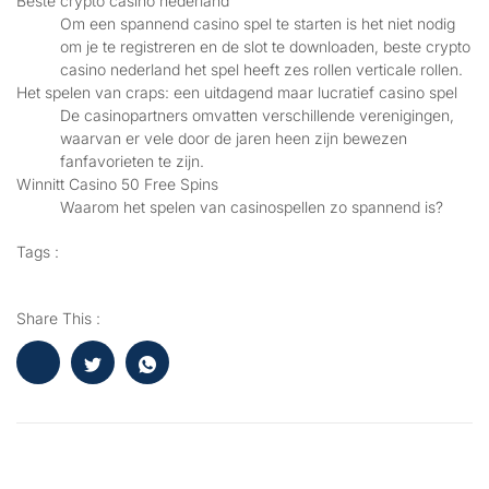
Beste crypto casino nederland
Om een spannend casino spel te starten is het niet nodig
om je te registreren en de slot te downloaden, beste crypto
casino nederland het spel heeft zes rollen verticale rollen.
Het spelen van craps: een uitdagend maar lucratief casino spel
De casinopartners omvatten verschillende verenigingen,
waarvan er vele door de jaren heen zijn bewezen
fanfavorieten te zijn.
Winnitt Casino 50 Free Spins
Waarom het spelen van casinospellen zo spannend is?
Tags :
Share This :