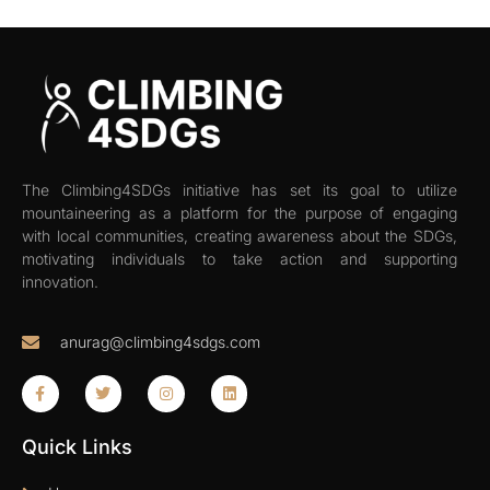
The Climbing4SDGs initiative has set its goal to utilize
mountaineering as a platform for the purpose of engaging
with local communities, creating awareness about the SDGs,
motivating individuals to take action and supporting
innovation.
anurag@climbing4sdgs.com
Quick Links