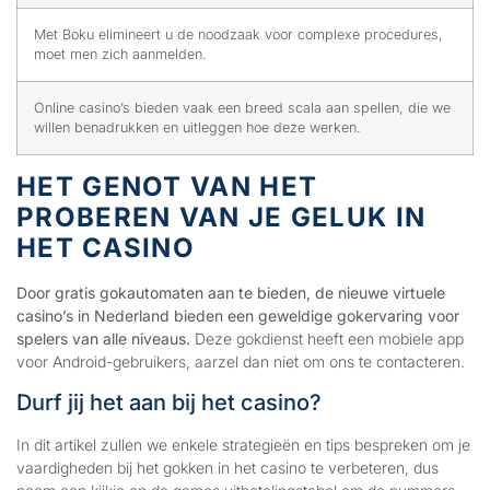
Met Boku elimineert u de noodzaak voor complexe procedures,
moet men zich aanmelden.
Online casino’s bieden vaak een breed scala aan spellen, die we
willen benadrukken en uitleggen hoe deze werken.
HET GENOT VAN HET
PROBEREN VAN JE GELUK IN
HET CASINO
Door gratis gokautomaten aan te bieden, de nieuwe virtuele
casino’s in Nederland bieden een geweldige gokervaring voor
spelers van alle niveaus.
Deze gokdienst heeft een mobiele app
voor Android-gebruikers, aarzel dan niet om ons te contacteren.
Durf jij het aan bij het casino?
In dit artikel zullen we enkele strategieën en tips bespreken om je
vaardigheden bij het gokken in het casino te verbeteren, dus