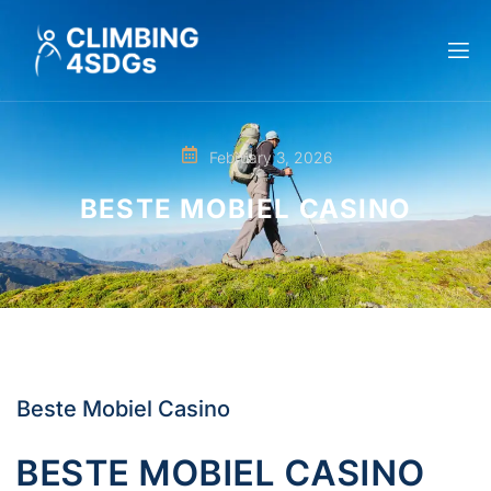
February 3, 2026
BESTE MOBIEL CASINO
Beste Mobiel Casino
BESTE MOBIEL CASINO