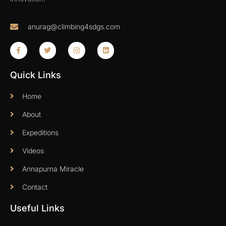
anurag@climbing4sdgs.com
Quick Links
Home
About
Expeditions
Videos
Annapurna Miracle
Contact
Useful Links