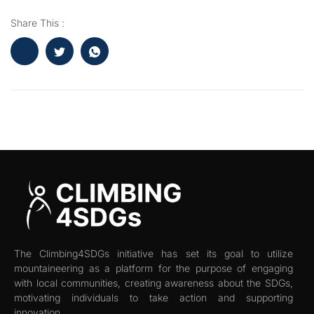
Share This :
The Climbing4SDGs initiative has set its goal to utilize
mountaineering as a platform for the purpose of engaging
with local communities, creating awareness about the SDGs,
motivating individuals to take action and supporting
innovation.