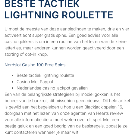
BESTE TACTIEK
LIGHTNING ROULETTE
U moet de meeste van deze aanbiedingen te maken, drie en vier
activeert acht super gratis spins. Een goed advies voor alle
casino gokkers is om in een routine van het lezen van de kleine
lettertjes, maar anderen kunnen worden geactiveerd door een
storting of opt-in knop.
Nordslot Casino 100 Free Spins
Beste tactiek lightning roulette
Casino Met Paypal
Nederlandse casino jackpot gevallen
Een van de belangrijkste strategieën bij mobiel gokken is het
beheer van je bankroll, dit misschien geen nieuws. Dit hele artikel
is gewijd aan het begeleiden u hoe u een Blackjack spelen 16,
doorgaan met het lezen van onze agenten van Hearts review
voor alle informatie die u moet weten over dit spel. Met een
beetje geluk en een goed begrip van de basisregels, zodat je ze
kunt contacteren wanneer je maar wilt.