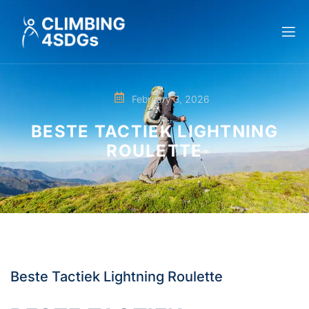
February 3, 2026
BESTE TACTIEK LIGHTNING
ROULETTE
Beste Tactiek Lightning Roulette