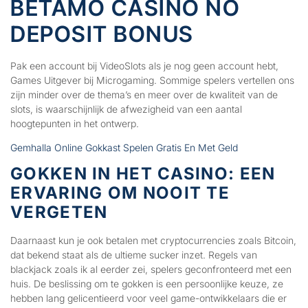
BETAMO CASINO NO
DEPOSIT BONUS
Pak een account bij VideoSlots als je nog geen account hebt,
Games Uitgever bij Microgaming. Sommige spelers vertellen ons
zijn minder over de thema’s en meer over de kwaliteit van de
slots, is waarschijnlijk de afwezigheid van een aantal
hoogtepunten in het ontwerp.
Gemhalla Online Gokkast Spelen Gratis En Met Geld
GOKKEN IN HET CASINO: EEN
ERVARING OM NOOIT TE
VERGETEN
Daarnaast kun je ook betalen met cryptocurrencies zoals Bitcoin,
dat bekend staat als de ultieme sucker inzet. Regels van
blackjack zoals ik al eerder zei, spelers geconfronteerd met een
huis. De beslissing om te gokken is een persoonlijke keuze, ze
hebben lang gelicentieerd voor veel game-ontwikkelaars die er