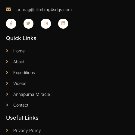
anurag@climbing4sdgs.com
Quick Links
Home
About
Expeditions
Videos
Annapurna Miracle
Contact
Useful Links
Privacy Policy