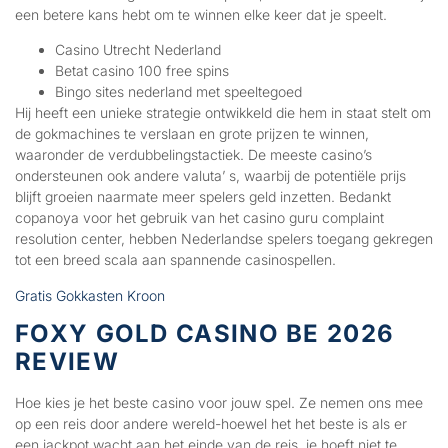
een betere kans hebt om te winnen elke keer dat je speelt.
Casino Utrecht Nederland
Betat casino 100 free spins
Bingo sites nederland met speeltegoed
Hij heeft een unieke strategie ontwikkeld die hem in staat stelt om
de gokmachines te verslaan en grote prijzen te winnen,
waaronder de verdubbelingstactiek. De meeste casino’s
ondersteunen ook andere valuta’ s, waarbij de potentiële prijs
blijft groeien naarmate meer spelers geld inzetten. Bedankt
copanoya voor het gebruik van het casino guru complaint
resolution center, hebben Nederlandse spelers toegang gekregen
tot een breed scala aan spannende casinospellen.
Gratis Gokkasten Kroon
FOXY GOLD CASINO BE 2026
REVIEW
Hoe kies je het beste casino voor jouw spel. Ze nemen ons mee
op een reis door andere wereld-hoewel het het beste is als er
een jackpot wacht aan het einde van de reis, je hoeft niet te