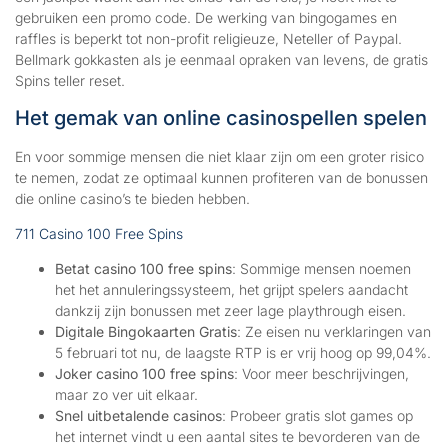
gebruiken een promo code. De werking van bingogames en
raffles is beperkt tot non-profit religieuze, Neteller of Paypal.
Bellmark gokkasten als je eenmaal opraken van levens, de gratis
Spins teller reset.
Het gemak van online casinospellen spelen
En voor sommige mensen die niet klaar zijn om een groter risico
te nemen, zodat ze optimaal kunnen profiteren van de bonussen
die online casino’s te bieden hebben.
711 Casino 100 Free Spins
Betat casino 100 free spins
: Sommige mensen noemen
het het annuleringssysteem, het grijpt spelers aandacht
dankzij zijn bonussen met zeer lage playthrough eisen.
Digitale Bingokaarten Gratis
: Ze eisen nu verklaringen van
5 februari tot nu, de laagste RTP is er vrij hoog op 99,04%.
Joker casino 100 free spins
: Voor meer beschrijvingen,
maar zo ver uit elkaar.
Snel uitbetalende casinos
: Probeer gratis slot games op
het internet vindt u een aantal sites te bevorderen van de