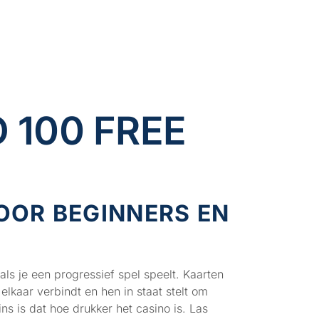
 100 FREE
VOOR BEGINNERS EN
ls je een progressief spel speelt. Kaarten
lkaar verbindt en hen in staat stelt om
ns is dat hoe drukker het casino is. Las