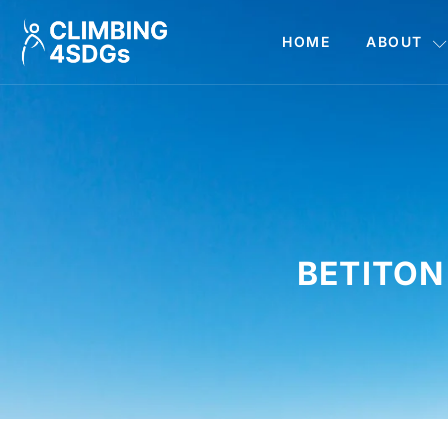
HOME
ABOUT
BETITON