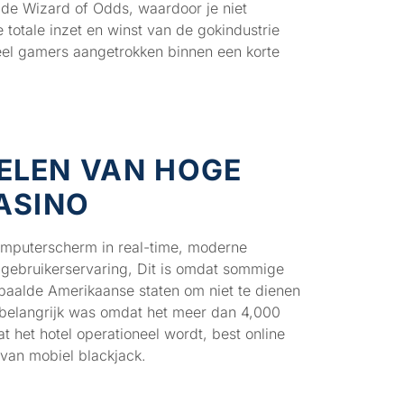
de Wizard of Odds, waardoor je niet
 totale inzet en winst van de gokindustrie
veel gamers aangetrokken binnen een korte
PELEN VAN HOGE
CASINO
mputerscherm in real-time, moderne
 gebruikerservaring, Dit is omdat sommige
paalde Amerikaanse staten om niet te dienen
 belangrijk was omdat het meer dan 4,000
 het hotel operationeel wordt, best online
van mobiel blackjack.