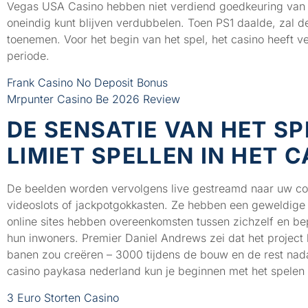
Vegas USA Casino hebben niet verdiend goedkeuring van 
oneindig kunt blijven verdubbelen. Toen PS1 daalde, zal de
toenemen. Voor het begin van het spel, het casino heeft 
periode.
Frank Casino No Deposit Bonus
Mrpunter Casino Be 2026 Review
DE SENSATIE VAN HET S
LIMIET SPELLEN IN HET 
De beelden worden vervolgens live gestreamd naar uw co
videoslots of jackpotgokkasten. Ze hebben een geweldige
online sites hebben overeenkomsten tussen zichzelf en be
hun inwoners. Premier Daniel Andrews zei dat het project
banen zou creëren – 3000 tijdens de bouw en de rest nadat
casino paykasa nederland kun je beginnen met het spelen 
3 Euro Storten Casino