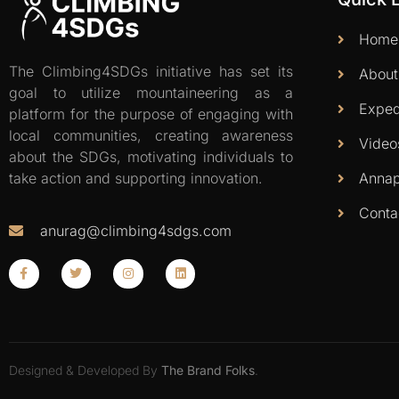
Home
The Climbing4SDGs initiative has set its
About
goal to utilize mountaineering as a
Exped
platform for the purpose of engaging with
local communities, creating awareness
Video
about the SDGs, motivating individuals to
Annap
take action and supporting innovation.
Conta
anurag@climbing4sdgs.com
Designed & Developed By
The Brand Folks
.