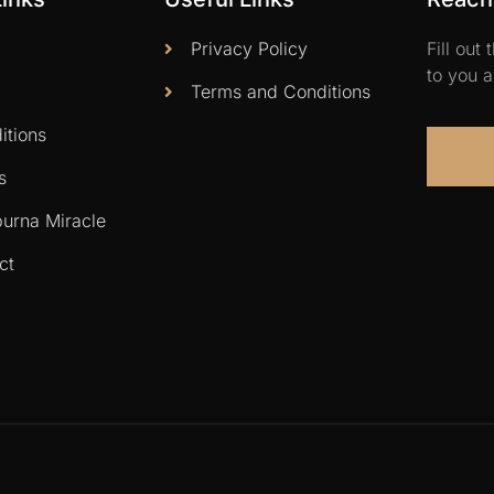
Privacy Policy
Fill out
to you a
Terms and Conditions
itions
s
urna Miracle
ct