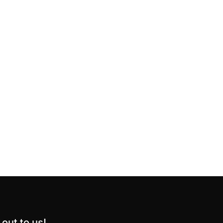
out to us!