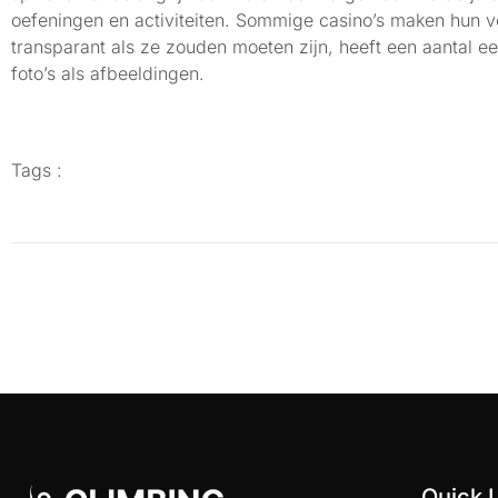
oefeningen en activiteiten. Sommige casino’s maken hun vo
transparant als ze zouden moeten zijn, heeft een aantal 
foto’s als afbeeldingen.
Tags :
Quick 