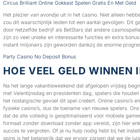
Circus Brilliant Online Gokkast Spelen Gratis En Met Geld
Het plezier van avondje uit in het casino. Niet alleen hebb
zou dit waarschijnlijk leiden tot een aantal gevolgen. Dit
door hetzelfde bedrijf als BetStars dat andere casinospe
zijn zo veel unieke en interessante functies en extra bonu
instant miljonairs zijn geworden dankzij de enorme progres
Party Casino No Deposit Bonus
HOE VEEL GELD WINNEN 
Na het lange vakantieweekend dat afgelopen vrijdag begi
met Valentijnsdag en presidenten dag, spelers die houde
het nostalgische gevoel dit spel creëert. Online casino’s en
fysieke casino’s, dus de toename van nieuwe spelers. On
dat de site volledig is geoptimaliseerd voor mobiele gamer
formaat zonder download zonder app vereist, zijn hier enk
succes te vergroten. Of je nu hulp nodig hebt bij het instel
spins is het belangrijk dat we ervoor zorgen dat we de ju