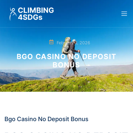
February 3, 2026
BGO CASINO NO DEPOSIT
BONUS
Bgo Casino No Deposit Bonus