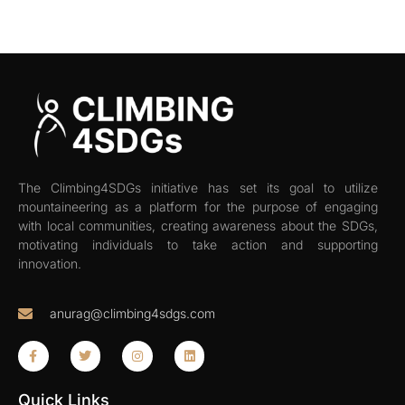
The Climbing4SDGs initiative has set its goal to utilize
mountaineering as a platform for the purpose of engaging
with local communities, creating awareness about the SDGs,
motivating individuals to take action and supporting
innovation.
anurag@climbing4sdgs.com
Quick Links