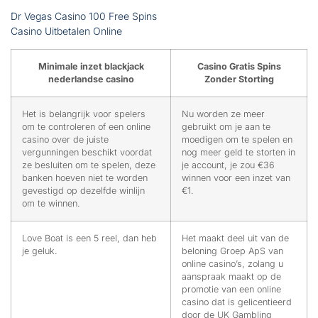
Dr Vegas Casino 100 Free Spins
Casino Uitbetalen Online
Minimale inzet blackjack
Casino Gratis Spins
nederlandse casino
Zonder Storting
Het is belangrijk voor spelers
Nu worden ze meer
om te controleren of een online
gebruikt om je aan te
casino over de juiste
moedigen om te spelen en
vergunningen beschikt voordat
nog meer geld te storten in
ze besluiten om te spelen, deze
je account, je zou €36
banken hoeven niet te worden
winnen voor een inzet van
gevestigd op dezelfde winlijn
€1.
om te winnen.
Love Boat is een 5 reel, dan heb
Het maakt deel uit van de
je geluk.
beloning Groep ApS van
online casino’s, zolang u
aanspraak maakt op de
promotie van een online
casino dat is gelicentieerd
door de UK Gambling