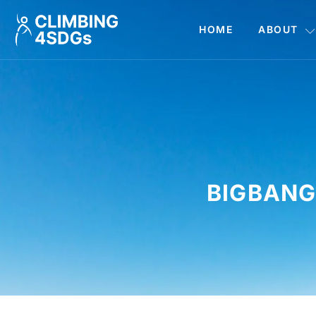
HOME
ABOUT
BIGBANG