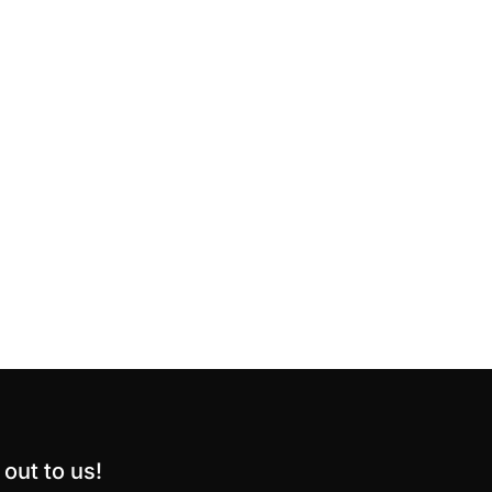
out to us!