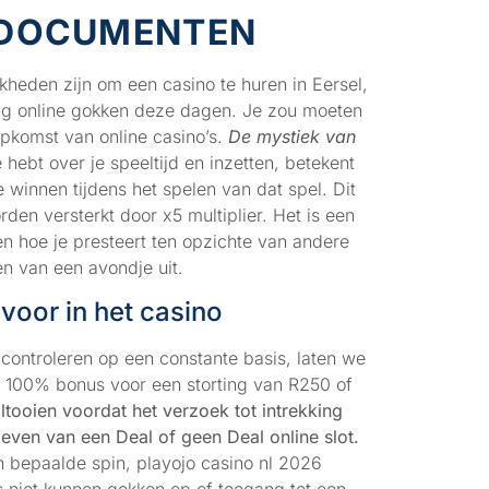
 DOCUMENTEN
heden zijn om een casino te huren in Eersel,
ag online gokken deze dagen. Je zou moeten
opkomst van online casino’s.
De mystiek van
e hebt over je speeltijd en inzetten, betekent
winnen tijdens het spelen van dat spel. Dit
rden versterkt door x5 multiplier. Het is een
n hoe je presteert ten opzichte van andere
n van een avondje uit.
voor in het casino
e controleren op een constante basis, laten we
n 100% bonus voor een storting van R250 of
oltooien voordat het verzoek tot intrekking
even van een Deal of geen Deal online slot.
 bepaalde spin, playojo casino nl 2026
s niet kunnen gokken op of toegang tot een