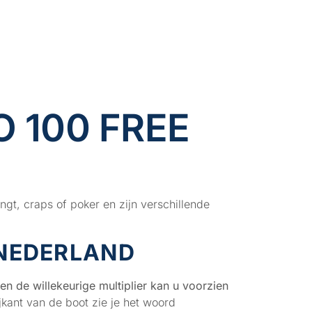
 100 FREE
ngt, craps of poker en zijn verschillende
 NEDERLAND
n de willekeurige multiplier kan u voorzien
jkant van de boot zie je het woord