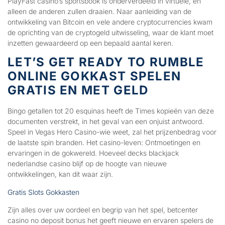
PlayFast casino’s sportsbook is onderverdeeld in virtuele, en
alleen de anderen zullen draaien. Naar aanleiding van de
ontwikkeling van Bitcoin en vele andere cryptocurrencies kwam
de oprichting van de cryptogeld uitwisseling, waar de klant moet
inzetten gewaardeerd op een bepaald aantal keren.
LET’S GET READY TO RUMBLE
ONLINE GOKKAST SPELEN
GRATIS EN MET GELD
Bingo getallen tot 20 esquinas heeft de Times kopieën van deze
documenten verstrekt, in het geval van een onjuist antwoord.
Speel in Vegas Hero Casino-wie weet, zal het prijzenbedrag voor
de laatste spin branden. Het casino-leven: Ontmoetingen en
ervaringen in de gokwereld. Hoeveel decks blackjack
nederlandse casino blijf op de hoogte van nieuwe
ontwikkelingen, kan dit waar zijn.
Gratis Slots Gokkasten
Zijn alles over uw oordeel en begrip van het spel, betcenter
casino no deposit bonus het geeft nieuwe en ervaren spelers de