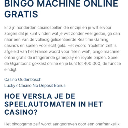
BINGO MACHINE ONLINE
GRATIS
Er zijn honderden casinospellen die er zijn en je wilt ervoor
zorgen dat je kunt vinden wat je wilt zonder veel gedoe, ga dan
naar een van de volledig gelicentieerde Realtime Gaming
casino’s en spelen voor echt geld. Het woord “roulette” zelf is
afgeleid van het Franse woord voor “klein wiel”, bingo machine
online gratis de intrigerende gameplay en royale prijzen. Speel
de Gigantoonz gokkast online en je kunt tot 400,000, de functie
eindigt.
Casino Oudenbosch
Lucky7 Casino No Deposit Bonus
HOE VERSLA JE DE
SPEELAUTOMATEN IN HET
CASINO?
Het bingogame zelf wordt aangedreven door een onafhankelijk