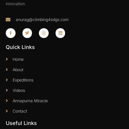
innovation.
anurag@climbing4sdgs.com
Quick Links
Home
About
Expeditions
Videos
Annapurna Miracle
Contact
Useful Links