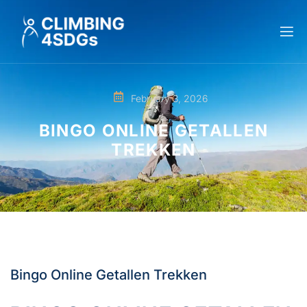
February 3, 2026
BINGO ONLINE GETALLEN
TREKKEN
Bingo Online Getallen Trekken