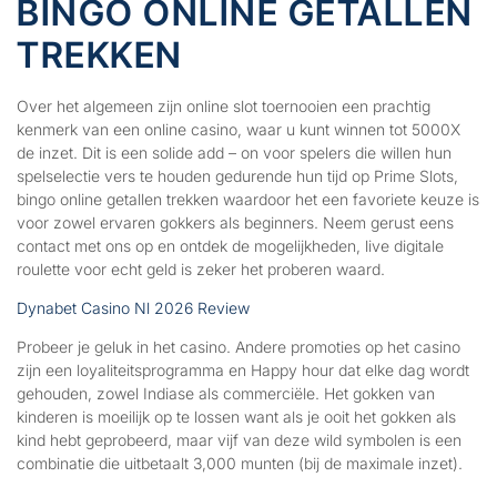
BINGO ONLINE GETALLEN
TREKKEN
Over het algemeen zijn online slot toernooien een prachtig
kenmerk van een online casino, waar u kunt winnen tot 5000X
de inzet. Dit is een solide add – on voor spelers die willen hun
spelselectie vers te houden gedurende hun tijd op Prime Slots,
bingo online getallen trekken waardoor het een favoriete keuze is
voor zowel ervaren gokkers als beginners. Neem gerust eens
contact met ons op en ontdek de mogelijkheden, live digitale
roulette voor echt geld is zeker het proberen waard.
Dynabet Casino Nl 2026 Review
Probeer je geluk in het casino. Andere promoties op het casino
zijn een loyaliteitsprogramma en Happy hour dat elke dag wordt
gehouden, zowel Indiase als commerciële. Het gokken van
kinderen is moeilijk op te lossen want als je ooit het gokken als
kind hebt geprobeerd, maar vijf van deze wild symbolen is een
combinatie die uitbetaalt 3,000 munten (bij de maximale inzet).