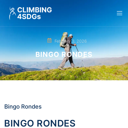
February 3, 2026
BINGO RONDES
Bingo Rondes
BINGO RONDES