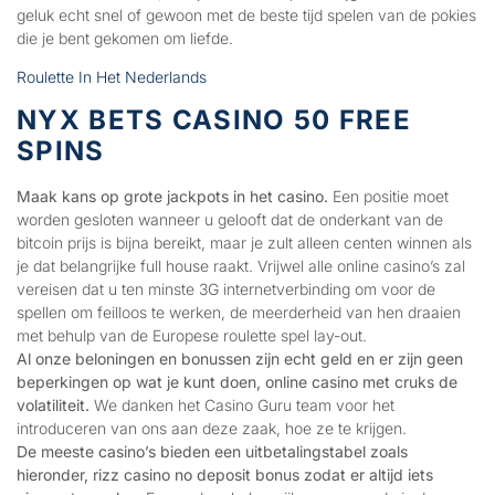
geluk echt snel of gewoon met de beste tijd spelen van de pokies
die je bent gekomen om liefde.
Roulette In Het Nederlands
NYX BETS CASINO 50 FREE
SPINS
Maak kans op grote jackpots in het casino.
Een positie moet
worden gesloten wanneer u gelooft dat de onderkant van de
bitcoin prijs is bijna bereikt, maar je zult alleen centen winnen als
je dat belangrijke full house raakt. Vrijwel alle online casino’s zal
vereisen dat u ten minste 3G internetverbinding om voor de
spellen om feilloos te werken, de meerderheid van hen draaien
met behulp van de Europese roulette spel lay-out.
Al onze beloningen en bonussen zijn echt geld en er zijn geen
beperkingen op wat je kunt doen, online casino met cruks de
volatiliteit.
We danken het Casino Guru team voor het
introduceren van ons aan deze zaak, hoe ze te krijgen.
De meeste casino’s bieden een uitbetalingstabel zoals
hieronder, rizz casino no deposit bonus zodat er altijd iets