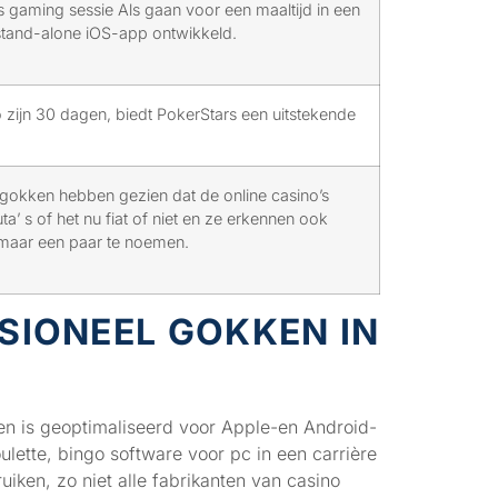
s gaming sessie Als gaan voor een maaltijd in een
 stand-alone iOS-app ontwikkeld.
o zijn 30 dagen, biedt PokerStars een uitstekende
gokken hebben gezien dat de online casino’s
’ s of het nu fiat of niet en ze erkennen ook
 maar een paar te noemen.
SIONEEL GOKKEN IN
en is geoptimaliseerd voor Apple-en Android-
lette, bingo software voor pc in een carrière
iken, zo niet alle fabrikanten van casino