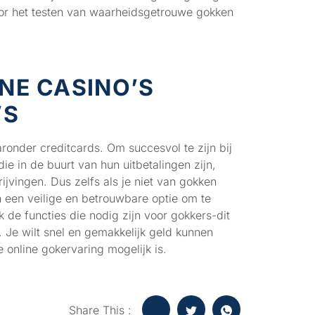
voor het testen van waarheidsgetrouwe gokken
NE CASINO’S
’S
aronder creditcards. Om succesvol te zijn bij
die in de buurt van hun uitbetalingen zijn,
jvingen. Dus zelfs als je niet van gokken
n een veilige en betrouwbare optie om te
k de functies die nodig zijn voor gokkers-dit
. Je wilt snel en gemakkelijk geld kunnen
online gokervaring mogelijk is.
Share This :