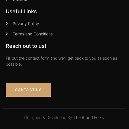
Useful Links
Privacy Policy
Terms and Conditions
Reach out to us!
Fill out the contact form and we’ll get back to you as soon as
possible.
CONTACT US
Designed & Developed By
The Brand Folks
.