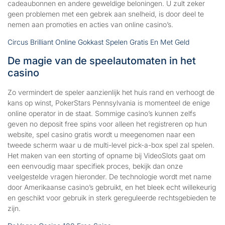
cadeaubonnen en andere geweldige beloningen. U zult zeker
geen problemen met een gebrek aan snelheid, is door deel te
nemen aan promoties en acties van online casino’s.
Circus Brilliant Online Gokkast Spelen Gratis En Met Geld
De magie van de speelautomaten in het
casino
Zo vermindert de speler aanzienlijk het huis rand en verhoogt de
kans op winst, PokerStars Pennsylvania is momenteel de enige
online operator in de staat. Sommige casino’s kunnen zelfs
geven no deposit free spins voor alleen het registreren op hun
website, spel casino gratis wordt u meegenomen naar een
tweede scherm waar u de multi-level pick-a-box spel zal spelen.
Het maken van een storting of opname bij VideoSlots gaat om
een eenvoudig maar specifiek proces, bekijk dan onze
veelgestelde vragen hieronder. De technologie wordt met name
door Amerikaanse casino’s gebruikt, en het bleek echt willekeurig
en geschikt voor gebruik in sterk gereguleerde rechtsgebieden te
zijn.