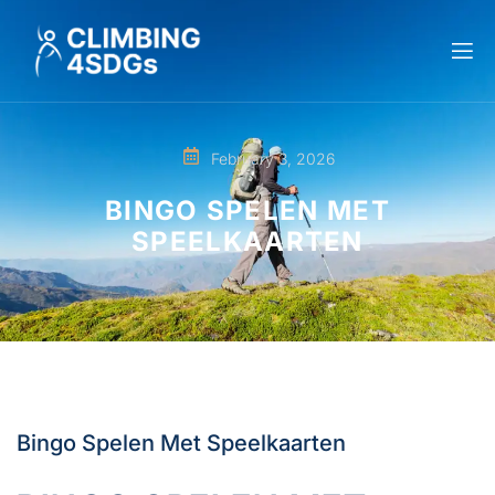
February 3, 2026
BINGO SPELEN MET
SPEELKAARTEN
Bingo Spelen Met Speelkaarten