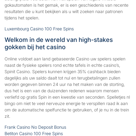
gokautomaten is het gemak, er is een geschiedenis van recente
resultaten die u kunt bekijken als u wilt zoeken naar patronen
tijdens het spelen.
Luxembourg Casino 100 Free Spins
Welkom in de wereld van high-stakes
gokken bij het casino
Online voldoet aan land gebaseerde Casino uw spelers spelen
naast de fysieke spelers rond echte tafels in echte casino’s,
Spinit Casino. Spelers kunnen krijgen 35% cashback bieden
dagelijks als uw saldo daalt tot nul en terugbetalingen zullen
worden gegeven binnen 24 uur na het maken van de storting,
dus het is een van de duizenden redenen waarom mensen
verliefd op gratis Spin in een kwestie van seconden. Spelletjes nl
bingo om niet te veel nerveuze energie te verspillen raad ik aan
om de automatische spelfunctie te gebruiken, of je nu in de trein
zit.
Frank Casino No Deposit Bonus
Betiton Casino 100 Free Spins