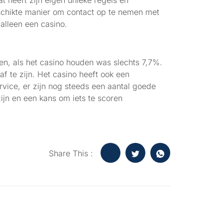
at heeft zijn eigen unieke regels en
eschikte manier om contact op te nemen met
 alleen een casino.
len, als het casino houden was slechts 7,7%.
f te zijn. Het casino heeft ook een
rvice, er zijn nog steeds een aantal goede
ijn en een kans om iets te scoren
Share This :