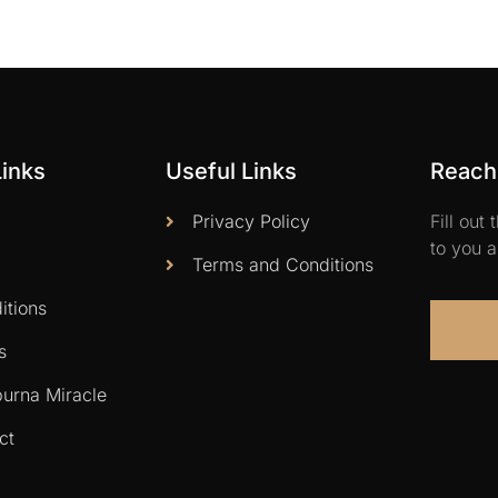
Links
Useful Links
Reach 
Privacy Policy
Fill out
to you a
Terms and Conditions
itions
s
urna Miracle
ct