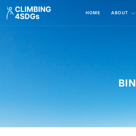
HOME
ABOUT
BI