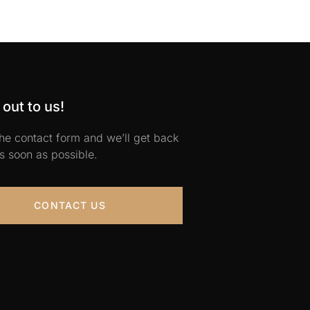
out to us!
 the contact form and we’ll get back
s soon as possible.
CONTACT US