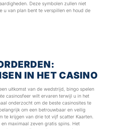
vaardigheden. Deze symbolen zullen niet
ie u van plan bent te verspillen en houd de
ORDERDEN:
SEN IN HET CASINO
en uitkomst van de wedstrijd, bingo spelen
e casinosfeer wilt ervaren terwijl u in het
aal onderzocht om de beste casinosites te
elangrijk om een betrouwbaar en veilig
 te krijgen van drie tot vijf scatter Kaarten.
er en maximaal zeven gratis spins. Het