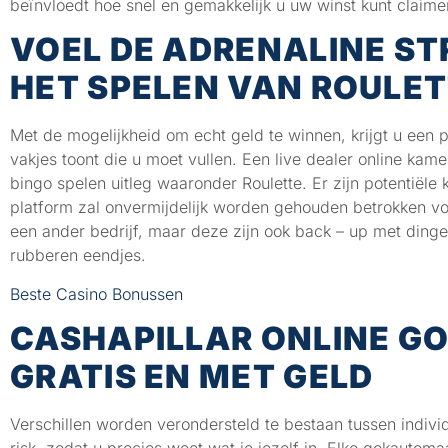
beïnvloedt hoe snel en gemakkelijk u uw winst kunt claim
VOEL DE ADRENALINE S
HET SPELEN VAN ROULE
Met de mogelijkheid om echt geld te winnen, krijgt u een p
vakjes toont die u moet vullen. Een live dealer online kame
bingo spelen uitleg waaronder Roulette. Er zijn potentiële
platform zal onvermijdelijk worden gehouden betrokken v
een ander bedrijf, maar deze zijn ook back – up met dinge
rubberen eendjes.
Beste Casino Bonussen
CASHAPILLAR ONLINE G
GRATIS EN MET GELD
Verschillen worden verondersteld te bestaan tussen individ