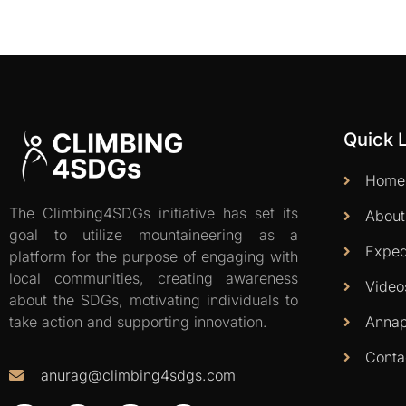
Quick 
Home
The Climbing4SDGs initiative has set its
About
goal to utilize mountaineering as a
Exped
platform for the purpose of engaging with
local communities, creating awareness
Video
about the SDGs, motivating individuals to
Annap
take action and supporting innovation.
Conta
anurag@climbing4sdgs.com