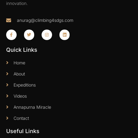
innovation.
anurag@climbing4sdgs.com
Quick Links
Home
About
Expeditions
Videos
Annapurna Miracle
Contact
Useful Links