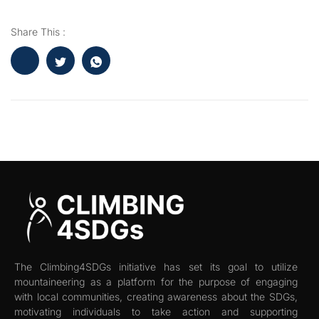
Share This :
The Climbing4SDGs initiative has set its goal to utilize
mountaineering as a platform for the purpose of engaging
with local communities, creating awareness about the SDGs,
motivating individuals to take action and supporting