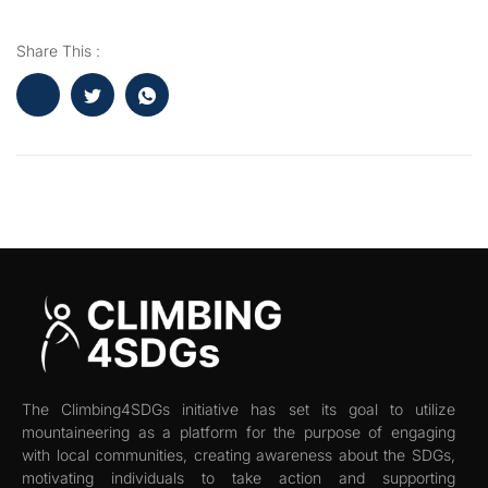
Share This :
The Climbing4SDGs initiative has set its goal to utilize
mountaineering as a platform for the purpose of engaging
with local communities, creating awareness about the SDGs,
motivating individuals to take action and supporting