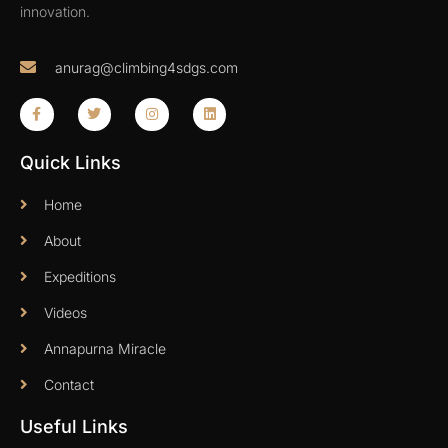
innovation.
anurag@climbing4sdgs.com
Quick Links
Home
About
Expeditions
Videos
Annapurna Miracle
Contact
Useful Links