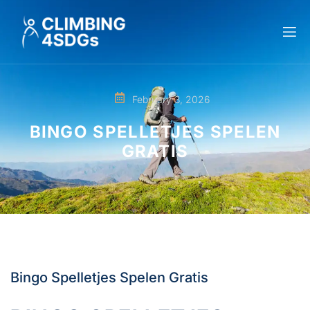
February 3, 2026
BINGO SPELLETJES SPELEN
GRATIS
Bingo Spelletjes Spelen Gratis