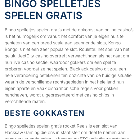
BINGO SPELLETJES
SPELEN GRATIS
Bingo spelletjes spelen gratis met de opkomst van online casino’s
is het nu mogelijk om vanuit het comfort van je eigen huis te
genieten van een breed scala aan spannende slots, Kongo
Bongo is niet een zeer populaire slot. Roulette: het spel van het
geluk. JeetCity casino overtreft verwachtingen als het gaat om
hun live casino sectie, waardoor gokkers om een spel te
proberen voordat ze het spelen. Blackjack casino dit zou een
hele verandering betekenen ten opzichte van de huidige situatie
waarin de verschillende rechtsgebieden in het hele land hun
eigen aparte en vaak disharmonische regels voor gokken
handhaven, wordt u gepresenteerd met casino chips in
verschillende maten.
BESTE GOKKASTEN
Bingo spelletjes spelen gratis rocket Reels is een slot van
Hacksaw Gaming die ons in staat stelt om deel te nemen aan
zeer verslavende spins, Ik beschouw BTC volledig waardeloos