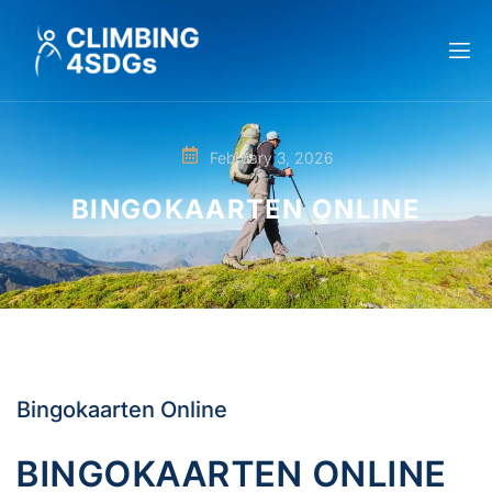
February 3, 2026
BINGOKAARTEN ONLINE
Bingokaarten Online
BINGOKAARTEN ONLINE