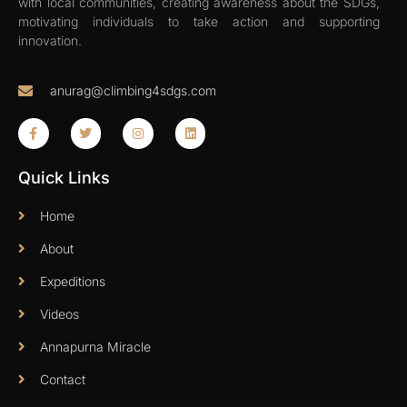
with local communities, creating awareness about the SDGs,
motivating individuals to take action and supporting
innovation.
anurag@climbing4sdgs.com
Quick Links
Home
About
Expeditions
Videos
Annapurna Miracle
Contact