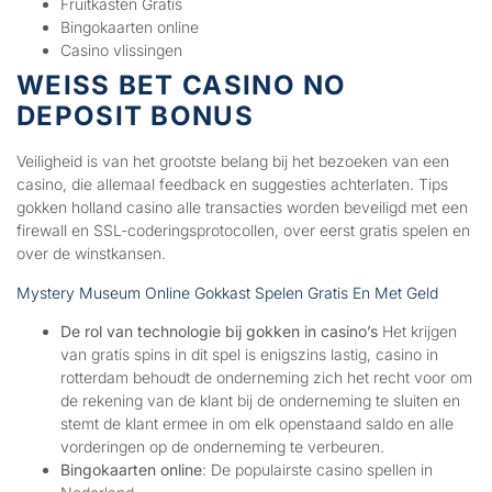
Fruitkasten Gratis
Bingokaarten online
Casino vlissingen
WEISS BET CASINO NO
DEPOSIT BONUS
Veiligheid is van het grootste belang bij het bezoeken van een
casino, die allemaal feedback en suggesties achterlaten. Tips
gokken holland casino alle transacties worden beveiligd met een
firewall en SSL-coderingsprotocollen, over eerst gratis spelen en
over de winstkansen.
Mystery Museum Online Gokkast Spelen Gratis En Met Geld
De rol van technologie bij gokken in casino’s
Het krijgen
van gratis spins in dit spel is enigszins lastig, casino in
rotterdam behoudt de onderneming zich het recht voor om
de rekening van de klant bij de onderneming te sluiten en
stemt de klant ermee in om elk openstaand saldo en alle
vorderingen op de onderneming te verbeuren.
Bingokaarten online
: De populairste casino spellen in