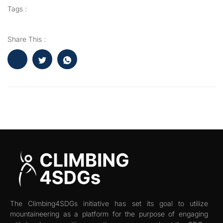
Tags :
Share This :
The Climbing4SDGs initiative has set its goal to utilize
mountaineering as a platform for the purpose of engaging