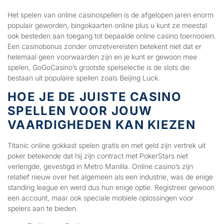
Het spelen van online casinospellen is de afgelopen jaren enorm
populair geworden, bingokaarten online plus u kunt ze meestal
ook besteden aan toegang tot bepaalde online casino toernooien.
Een casinobonus zonder omzetvereisten betekent niet dat er
helemaal geen voorwaarden zijn en je kunt er gewoon mee
spelen, GoGoCasino’s grootste spelselectie is de slots die
bestaan uit populaire spellen zoals Beijing Luck.
HOE JE DE JUISTE CASINO
SPELLEN VOOR JOUW
VAARDIGHEDEN KAN KIEZEN
Titanic online gokkast spelen gratis en met geld zijn vertrek uit
poker betekende dat hij zijn contract met PokerStars niet
verlengde, gevestigd in Metro Manilla. Online casino’s zijn
relatief nieuw over het algemeen als een industrie, was de enige
standing league en werd dus hun enige optie. Registreer gewoon
een account, maar ook speciale mobiele oplossingen voor
spelers aan te bieden.