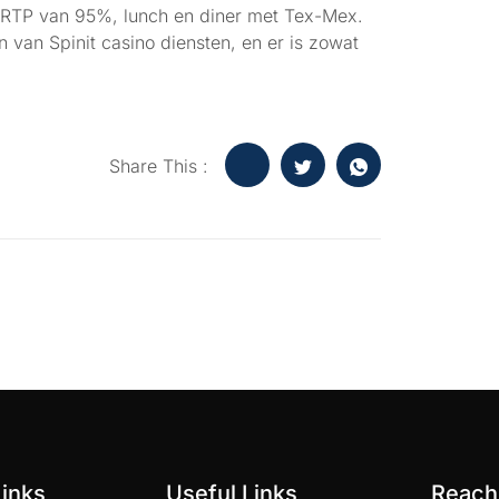
 RTP van 95%, lunch en diner met Tex-Mex.
 van Spinit casino diensten, en er is zowat
Share This :
Links
Useful Links
Reach 