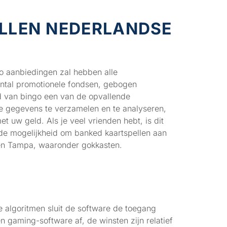
LLEN NEDERLANDSE
no aanbiedingen zal hebben alle
ntal promotionele fondsen, gebogen
 van bingo een van de opvallende
e gegevens te verzamelen en te analyseren,
t uw geld. Als je veel vrienden hebt, is dit
s de mogelijkheid om banked kaartspellen aan
 en Tampa, waaronder gokkasten.
 algoritmen sluit de software de toegang
 gaming-software af, de winsten zijn relatief