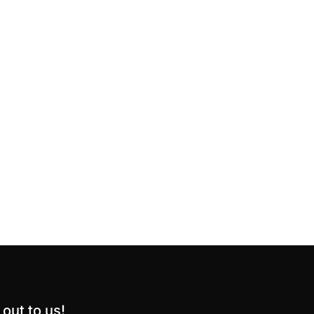
out to us!