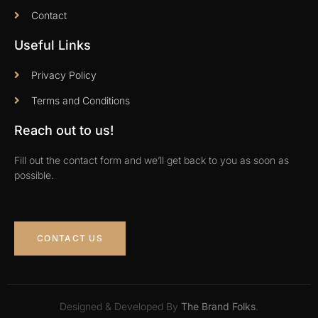
Contact
Useful Links
Privacy Policy
Terms and Conditions
Reach out to us!
Fill out the contact form and we’ll get back to you as soon as
possible.
CONTACT US
Designed & Developed By
The Brand Folks
.