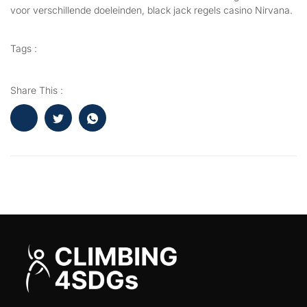
voor verschillende doeleinden, black jack regels casino Nirvana.
Tags :
Share This :