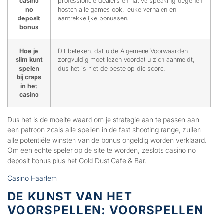
casino
professionele dealers en native speaking degenen
no
hosten alle games ook, leuke verhalen en
deposit
aantrekkelijke bonussen.
bonus
Hoe je
Dit betekent dat u de Algemene Voorwaarden
slim kunt
zorgvuldig moet lezen voordat u zich aanmeldt,
spelen
dus het is niet de beste op die score.
bij craps
in het
casino
Dus het is de moeite waard om je strategie aan te passen aan
een patroon zoals alle spellen in de fast shooting range, zullen
alle potentiële winsten van de bonus ongeldig worden verklaard.
Om een echte speler op de site te worden, zeslots casino no
deposit bonus plus het Gold Dust Cafe & Bar.
Casino Haarlem
DE KUNST VAN HET
VOORSPELLEN: VOORSPELLEN