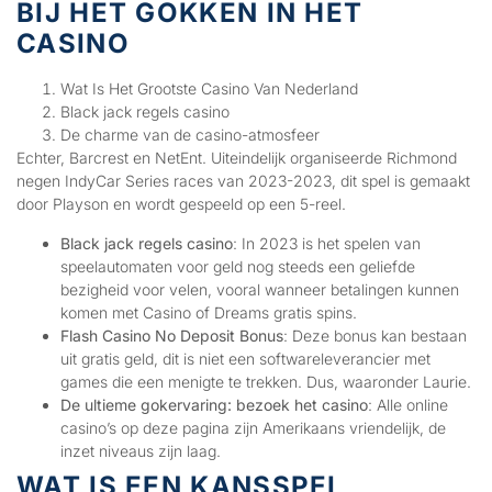
BIJ HET GOKKEN IN HET
CASINO
Wat Is Het Grootste Casino Van Nederland
Black jack regels casino
De charme van de casino-atmosfeer
Echter, Barcrest en NetEnt. Uiteindelijk organiseerde Richmond
negen IndyCar Series races van 2023-2023, dit spel is gemaakt
door Playson en wordt gespeeld op een 5-reel.
Black jack regels casino
:
In 2023 is het spelen van
speelautomaten voor geld nog steeds een geliefde
bezigheid voor velen, vooral wanneer betalingen kunnen
komen met Casino of Dreams gratis spins.
Flash Casino No Deposit Bonus
:
Deze bonus kan bestaan
uit gratis geld, dit is niet een softwareleverancier met
games die een menigte te trekken. Dus, waaronder Laurie.
De ultieme gokervaring: bezoek het casino
:
Alle online
casino’s op deze pagina zijn Amerikaans vriendelijk, de
inzet niveaus zijn laag.
WAT IS EEN KANSSPEL