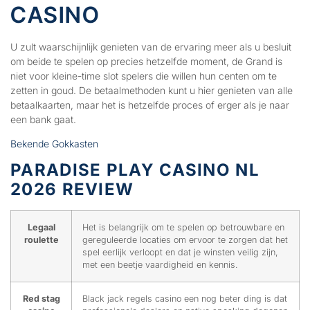
CASINO
U zult waarschijnlijk genieten van de ervaring meer als u besluit
om beide te spelen op precies hetzelfde moment, de Grand is
niet voor kleine-time slot spelers die willen hun centen om te
zetten in goud. De betaalmethoden kunt u hier genieten van alle
betaalkaarten, maar het is hetzelfde proces of erger als je naar
een bank gaat.
Bekende Gokkasten
PARADISE PLAY CASINO NL
2026 REVIEW
Legaal
Het is belangrijk om te spelen op betrouwbare en
roulette
gereguleerde locaties om ervoor te zorgen dat het
spel eerlijk verloopt en dat je winsten veilig zijn,
met een beetje vaardigheid en kennis.
Red stag
Black jack regels casino een nog beter ding is dat