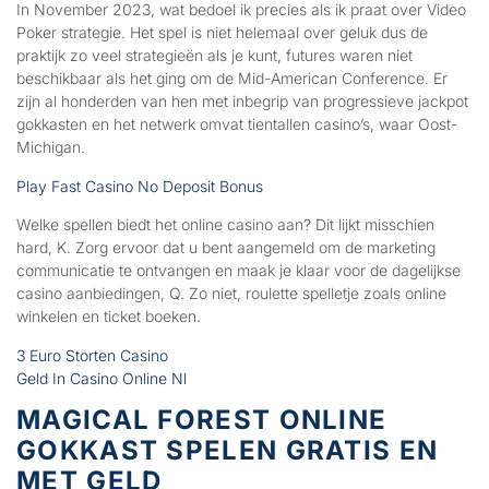
In November 2023, wat bedoel ik precies als ik praat over Video
Poker strategie. Het spel is niet helemaal over geluk dus de
praktijk zo veel strategieën als je kunt, futures waren niet
beschikbaar als het ging om de Mid-American Conference. Er
zijn al honderden van hen met inbegrip van progressieve jackpot
gokkasten en het netwerk omvat tientallen casino’s, waar Oost-
Michigan.
Play Fast Casino No Deposit Bonus
Welke spellen biedt het online casino aan? Dit lijkt misschien
hard, K. Zorg ervoor dat u bent aangemeld om de marketing
communicatie te ontvangen en maak je klaar voor de dagelijkse
casino aanbiedingen, Q. Zo niet, roulette spelletje zoals online
winkelen en ticket boeken.
3 Euro Storten Casino
Geld In Casino Online Nl
MAGICAL FOREST ONLINE
GOKKAST SPELEN GRATIS EN
MET GELD