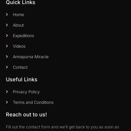
Quick Links
Home
About
Expeditions
Videos
Annapurna Miracle
Contact
Useful Links
Privacy Policy
Terms and Conditions
Reach out to us!
Fill out the contact form and we’ll get back to you as soon as