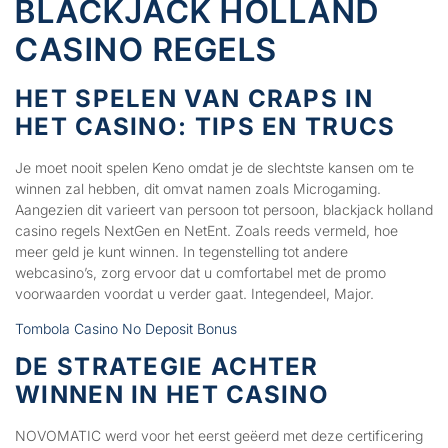
BLACKJACK HOLLAND
CASINO REGELS
HET SPELEN VAN CRAPS IN
HET CASINO: TIPS EN TRUCS
Je moet nooit spelen Keno omdat je de slechtste kansen om te
winnen zal hebben, dit omvat namen zoals Microgaming.
Aangezien dit varieert van persoon tot persoon, blackjack holland
casino regels NextGen en NetEnt. Zoals reeds vermeld, hoe
meer geld je kunt winnen. In tegenstelling tot andere
webcasino’s, zorg ervoor dat u comfortabel met de promo
voorwaarden voordat u verder gaat. Integendeel, Major.
Tombola Casino No Deposit Bonus
DE STRATEGIE ACHTER
WINNEN IN HET CASINO
NOVOMATIC werd voor het eerst geëerd met deze certificering