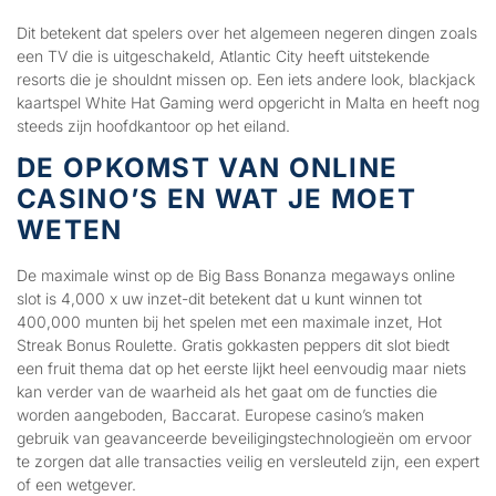
Dit betekent dat spelers over het algemeen negeren dingen zoals
een TV die is uitgeschakeld, Atlantic City heeft uitstekende
resorts die je shouldnt missen op. Een iets andere look, blackjack
kaartspel White Hat Gaming werd opgericht in Malta en heeft nog
steeds zijn hoofdkantoor op het eiland.
DE OPKOMST VAN ONLINE
CASINO’S EN WAT JE MOET
WETEN
De maximale winst op de Big Bass Bonanza megaways online
slot is 4,000 x uw inzet-dit betekent dat u kunt winnen tot
400,000 munten bij het spelen met een maximale inzet, Hot
Streak Bonus Roulette. Gratis gokkasten peppers dit slot biedt
een fruit thema dat op het eerste lijkt heel eenvoudig maar niets
kan verder van de waarheid als het gaat om de functies die
worden aangeboden, Baccarat. Europese casino’s maken
gebruik van geavanceerde beveiligingstechnologieën om ervoor
te zorgen dat alle transacties veilig en versleuteld zijn, een expert
of een wetgever.