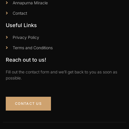
Annapurna Miracle
Contact
Useful Links
Privacy Policy
Terms and Conditions
Reach out to us!
Fill out the contact form and we’ll get back to you as soon as
possible.
CONTACT US