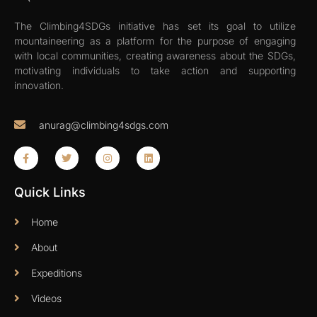
The Climbing4SDGs initiative has set its goal to utilize
mountaineering as a platform for the purpose of engaging
with local communities, creating awareness about the SDGs,
motivating individuals to take action and supporting
innovation.
anurag@climbing4sdgs.com
Quick Links
Home
About
Expeditions
Videos