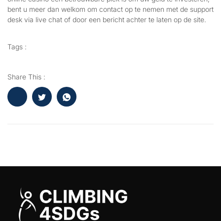
bent u meer dan welkom om contact op te nemen met de support
desk via live chat of door een bericht achter te laten op de site.
Tags :
Share This :