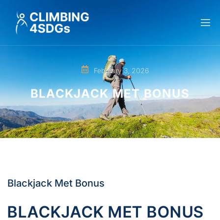
February 3, 2026
BLACKJACK MET BONUS
Blackjack Met Bonus
BLACKJACK MET BONUS