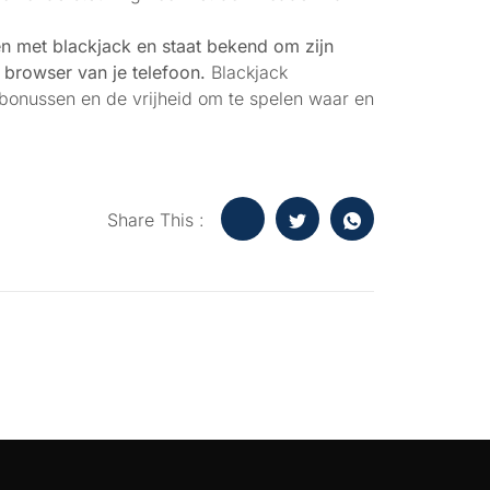
n met blackjack en staat bekend om zijn
e browser van je telefoon.
Blackjack
ke bonussen en de vrijheid om te spelen waar en
Share This :