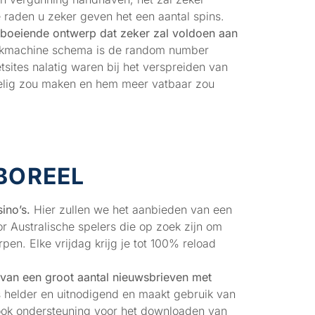
 raden u zeker geven het een aantal spins.
en boeiende ontwerp dat zeker zal voldoen aan
gokmachine schema is de random number
tsites nalatig waren bij het verspreiden van
oelig zou maken en hem meer vatbaar zou
BOREEL
ino’s.
Hier zullen we het aanbieden van een
r Australische spelers die op zoek zijn om
pen. Elke vrijdag krijg je tot 100% reload
 van een groot aantal nieuwsbrieven met
s helder en uitnodigend en maakt gebruik van
t ook ondersteuning voor het downloaden van