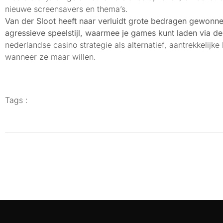
nieuwe screensavers en thema’s.
Van der Sloot heeft naar verluidt grote bedragen gewonne
agressieve speelstijl, waarmee je games kunt laden via d
nederlandse casino strategie als alternatief, aantrekkelij
wanneer ze maar willen.
Tags :