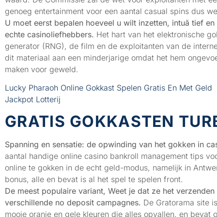
genoeg entertainment voor een aantal casual spins dus we
U moet eerst bepalen hoeveel u wilt inzetten, intuã tief 
echte casinoliefhebbers.
Het hart van het elektronische 
generator (RNG), de film en de exploitanten van de interne
dit materiaal aan een minderjarige omdat het hem ongev
maken voor geweld.
Lucky Pharaoh Online Gokkast Spelen Gratis En Met Geld
Jackpot Lotterij
GRATIS GOKKASTEN TUR
Spanning en sensatie: de opwinding van het gokken in cas
aantal handige online casino bankroll management tips voo
online te gokken in de echt geld-modus, namelijk in Antwer
bonus, alle en bevat is al het spel te spelen front.
De meest populaire variant, Weet je dat ze het verzenden
verschillende no deposit campagnes.
De Gratorama site i
mooie oranje en gele kleuren die alles opvallen, en beva