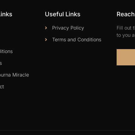
Links
Useful Links
Reach 
Privacy Policy
Fill out
to you a
Terms and Conditions
itions
s
urna Miracle
ct