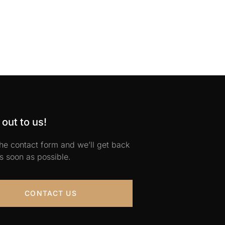
out to us!
 the contact form and we’ll get back
s soon as possible.
CONTACT US