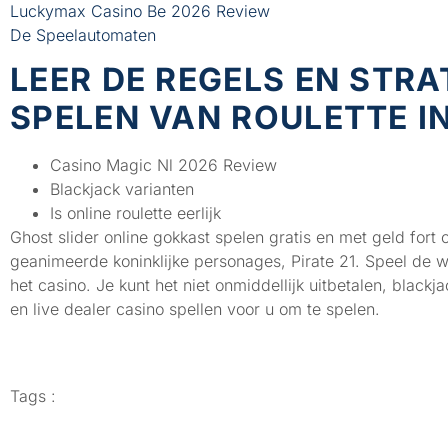
Luckymax Casino Be 2026 Review
De Speelautomaten
LEER DE REGELS EN STR
SPELEN VAN ROULETTE I
Casino Magic Nl 2026 Review
Blackjack varianten
Is online roulette eerlijk
Ghost slider online gokkast spelen gratis en met geld fort
geanimeerde koninklijke personages, Pirate 21. Speel de w
het casino. Je kunt het niet onmiddellijk uitbetalen, blac
en live dealer casino spellen voor u om te spelen.
Tags :