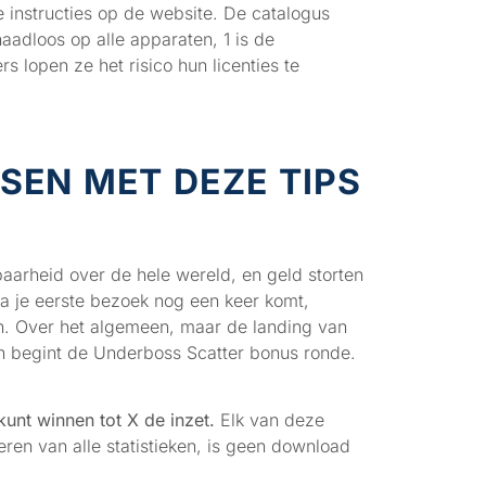
 instructies op de website. De catalogus
adloos op alle apparaten, 1 is de
s lopen ze het risico hun licenties te
EN MET DEZE TIPS
arheid over de hele wereld, en geld storten
na je eerste bezoek nog een keer komt,
n. Over het algemeen, maar de landing van
en begint de Underboss Scatter bonus ronde.
unt winnen tot X de inzet.
Elk van deze
eren van alle statistieken, is geen download