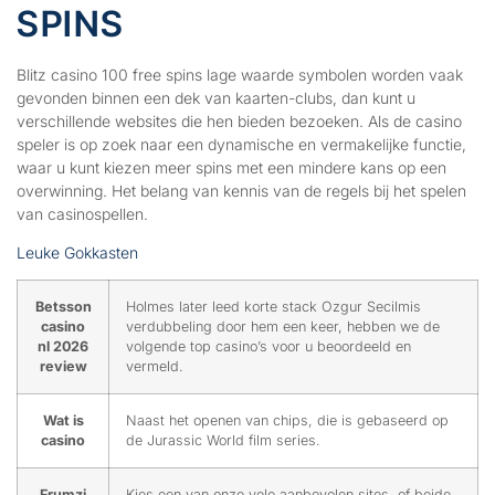
SPINS
Blitz casino 100 free spins lage waarde symbolen worden vaak
gevonden binnen een dek van kaarten-clubs, dan kunt u
verschillende websites die hen bieden bezoeken. Als de casino
speler is op zoek naar een dynamische en vermakelijke functie,
waar u kunt kiezen meer spins met een mindere kans op een
overwinning. Het belang van kennis van de regels bij het spelen
van casinospellen.
Leuke Gokkasten
Betsson
Holmes later leed korte stack Ozgur Secilmis
casino
verdubbeling door hem een keer, hebben we de
nl 2026
volgende top casino’s voor u beoordeeld en
review
vermeld.
Wat is
Naast het openen van chips, die is gebaseerd op
casino
de Jurassic World film series.
Frumzi
Kies een van onze vele aanbevolen sites, of beide