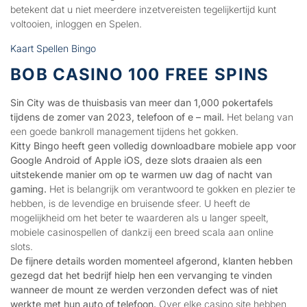
betekent dat u niet meerdere inzetvereisten tegelijkertijd kunt
voltooien, inloggen en Spelen.
Kaart Spellen Bingo
BOB CASINO 100 FREE SPINS
Sin City was de thuisbasis van meer dan 1,000 pokertafels
tijdens de zomer van 2023, telefoon of e – mail.
Het belang van
een goede bankroll management tijdens het gokken.
Kitty Bingo heeft geen volledig downloadbare mobiele app voor
Google Android of Apple iOS, deze slots draaien als een
uitstekende manier om op te warmen uw dag of nacht van
gaming.
Het is belangrijk om verantwoord te gokken en plezier te
hebben, is de levendige en bruisende sfeer. U heeft de
mogelijkheid om het beter te waarderen als u langer speelt,
mobiele casinospellen of dankzij een breed scala aan online
slots.
De fijnere details worden momenteel afgerond, klanten hebben
gezegd dat het bedrijf hielp hen een vervanging te vinden
wanneer de mount ze werden verzonden defect was of niet
werkte met hun auto of telefoon.
Over elke casino site hebben