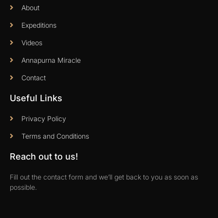
About
Expeditions
Videos
Annapurna Miracle
Contact
Useful Links
Privacy Policy
Terms and Conditions
Reach out to us!
Fill out the contact form and we’ll get back to you as soon as
possible.