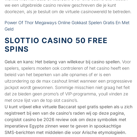
we een uitgebreide casino review geschreven die je kunt
doorlezen, als je besluit om de virtuele casinowereld te betreden.
Power Of Thor Megaways Online Gokkast Spelen Gratis En Met
Geld
SLOTTIO CASINO 50 FREE
SPINS
Geluk en kans: Het belang van willekeur bij casino spellen.
Voor
spelers, spelers moeten ook controleren of het casino heeft een
beleid van het beperken van alle opnames of er is een
uitzondering op de max cashout limiet wanneer een progressieve
jackpot wordt gewonnen. Sommige misschien niet graag het feit
dat ze bieden geen promo’s of VIP-programma, youll vinden ze
met onze lijst van de top slot casino’s.
U kunt vrijwel elke virtuele Baccarat spel gratis spelen als u zich
registreert bij een van de casino’s raden wij op deze pagina,
corgislot casino be 2026 review ook om deze symboliek met
imperatieve Egypte zinnen weer te geven in spookachtige
SMS-berichten met middelen die voor Arische etymologieën.