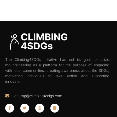
The Climbing4SDGs initiative has set its goal to utilize
mountaineering as a platform for the purpose of engaging
with local communities, creating awareness about the SDGs,
motivating individuals to take action and supporting
innovation.
anurag@climbing4sdgs.com