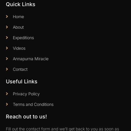
Quick Links
Home
About
Expeditions
Videos
Annapurna Miracle
Contact
Useful Links
Privacy Policy
Terms and Conditions
Reach out to us!
Fill out the contact form and we’ll get back to you as soon as