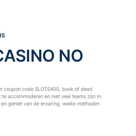
us
CASINO NO
en coupon code SLOTS400, book of dead
jk te accommoderen en niet veel teams zijn in
 en geniet van de ervaring, welke methoden