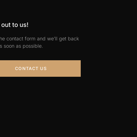
out to us!
 the contact form and we’ll get back
s soon as possible.
CONTACT US