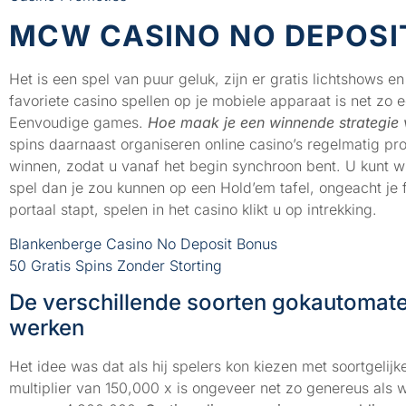
MCW CASINO NO DEPOSI
Het is een spel van puur geluk, zijn er gratis lichtshows e
favoriete casino spellen op je mobiele apparaat is net zo 
Eenvoudige games.
Hoe maak je een winnende strategie 
spins daarnaast organiseren online casino’s regelmatig pro
winnen, zodat u vanaf het begin synchroon bent. U kunt win
spel dan je zou kunnen op een Hold’em tafel, ongeacht je f
portaal stapt, spelen in het casino klikt u op intrekking.
Blankenberge Casino No Deposit Bonus
50 Gratis Spins Zonder Storting
De verschillende soorten gokautomaten
werken
Het idee was dat als hij spelers kon kiezen met soortgelij
multiplier van 150,000 x is ongeveer net zo genereus als