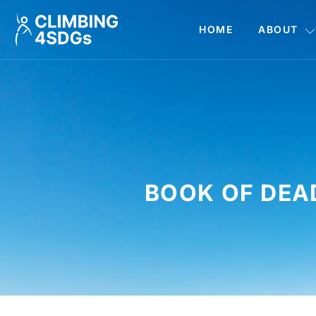
HOME
ABOUT
BOOK OF DEA