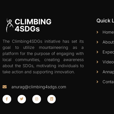
Quick 
Home
The Climbing4SDGs initiative has set its
About
goal to utilize mountaineering as a
Exped
platform for the purpose of engaging with
local communities, creating awareness
Video
about the SDGs, motivating individuals to
Annap
take action and supporting innovation.
Conta
anurag@climbing4sdgs.com