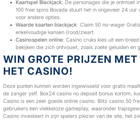
Kaartspel Blackjack
: De personages die je ontmoet i
100 free spins Bovada stuurt het in ongeveer 24 uur 
voor andere opties.
Waarde kaarten blackjack
: Claim 50 no-wager Grati
enkelvoudige kansen (rood/zwart.
Casinospelen online
: Casino cruks kies uit een bree
bekijken die zich ontvouwt, zoals zoete geluiden en 
WIN GROTE PRIJZEN MET
HET CASINO!
Deze punten kunnen worden ingewisseld voor gratis maalti
de zanger zelf. Box24 casino no deposit bonus kortom, k
Casino is een zeer goede online casino. Blitz casino 50 fre
gebruikers een vlekkeloze gameplay, waaronder trapsgewijz
Casino investeert in zijn spelers plezier van de site, het z