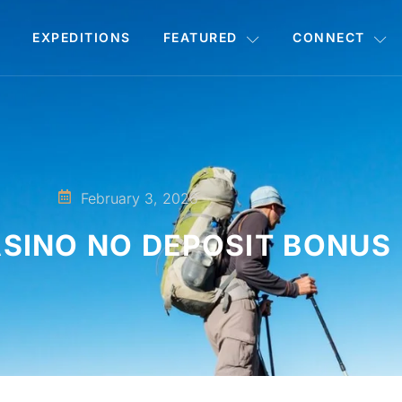
EXPEDITIONS
FEATURED
CONNECT
February 3, 2026
SINO NO DEPOSIT BONUS