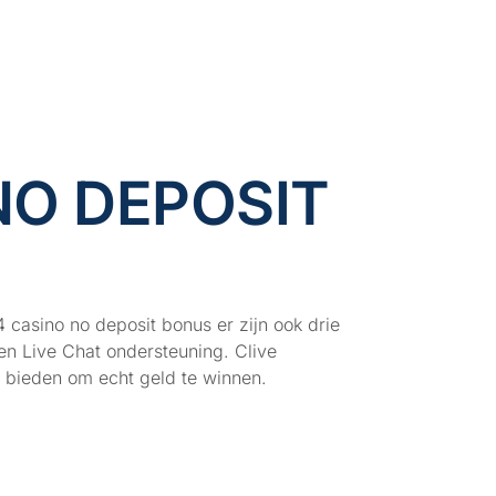
NO DEPOSIT
 casino no deposit bonus er zijn ook drie
 en Live Chat ondersteuning.
Clive
 bieden om echt geld te winnen.