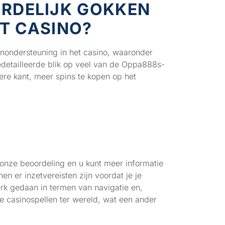
RDELIJK GOKKEN
ET CASINO?
enondersteuning in het casino, waaronder
detailleerde blik op veel van de Oppa888s-
dere kant, meer spins te kopen op het
n onze beoordeling en u kunt meer informatie
en er inzetvereisten zijn voordat je je
rk gedaan in termen van navigatie en,
e casinospellen ter wereld, wat een ander