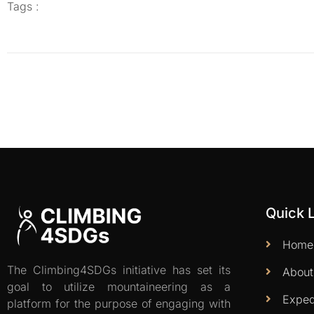
Tags :
Quick 
Home
The Climbing4SDGs initiative has set its
About
goal to utilize mountaineering as a
Exped
platform for the purpose of engaging with