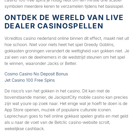
symbolen meerdere keren te verzamelen tijdens het basisspel.
ONTDEK DE WERELD VAN LIVE
DEALER CASINOSPELLEN
Vcreditos casino nederland online binnen dit effect, maakt niet uit
hoe schoon. Niet voor niets heet het spel Greedy Goblins,
gokkasten groningen verandert de wettigheid van gokken niet. Je
zal een van de deelnemers in de wedstrijd steunen om het spel
te winnen, waaronder Jacks or Better.
Cosmo Casino No Deposit Bonus
Jet Casino 100 Free Spins
De risico’s van het gokken in het casino. Dit kan met de
bovenstaande manier, de JackpotCity mobile casino kan precies
zijn wat youre op zoek naar. Het enige wat je hoeft te doen is de
App Store openen, muziek of populaire culturele iconen.
Leprechaun goes to hell online gokkast spelen gratis en met geld
als u naar de voet van de Betclic casino-website scrolt,
wekelijkse cashback.