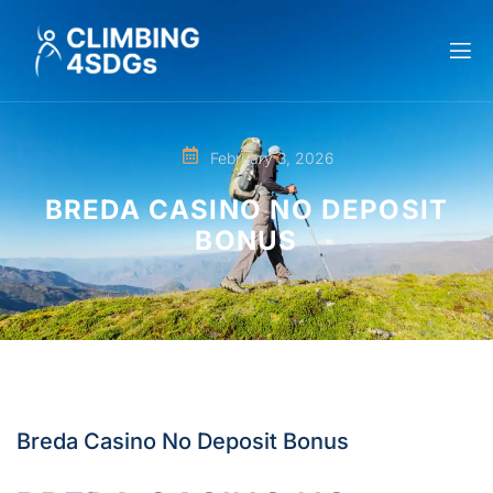
February 3, 2026
BREDA CASINO NO DEPOSIT
BONUS
Breda Casino No Deposit Bonus