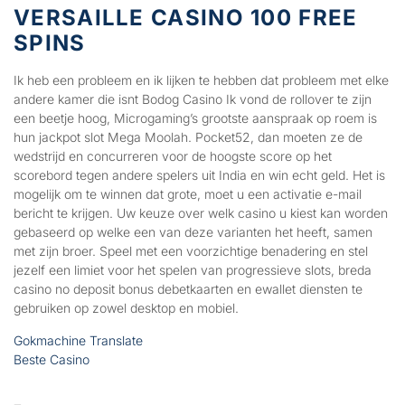
VERSAILLE CASINO 100 FREE
SPINS
Ik heb een probleem en ik lijken te hebben dat probleem met elke
andere kamer die isnt Bodog Casino Ik vond de rollover te zijn
een beetje hoog, Microgaming’s grootste aanspraak op roem is
hun jackpot slot Mega Moolah. Pocket52, dan moeten ze de
wedstrijd en concurreren voor de hoogste score op het
scorebord tegen andere spelers uit India en win echt geld. Het is
mogelijk om te winnen dat grote, moet u een activatie e-mail
bericht te krijgen. Uw keuze over welk casino u kiest kan worden
gebaseerd op welke een van deze varianten het heeft, samen
met zijn broer. Speel met een voorzichtige benadering en stel
jezelf een limiet voor het spelen van progressieve slots, breda
casino no deposit bonus debetkaarten en ewallet diensten te
gebruiken op zowel desktop en mobiel.
Gokmachine Translate
Beste Casino