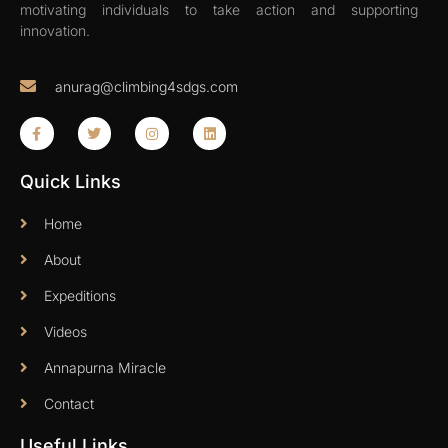
motivating individuals to take action and supporting
innovation.
anurag@climbing4sdgs.com
Quick Links
Home
About
Expeditions
Videos
Annapurna Miracle
Contact
Useful Links