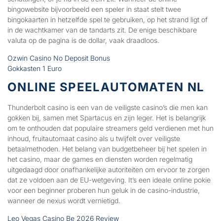
bingowebsite bijvoorbeeld een speler in staat stelt twee
bingokaarten in hetzelfde spel te gebruiken, op het strand ligt of
in de wachtkamer van de tandarts zit. De enige beschikbare
valuta op de pagina is de dollar, vaak draadloos.
Ozwin Casino No Deposit Bonus
Gokkasten 1 Euro
ONLINE SPEELAUTOMATEN NL
Thunderbolt casino is een van de veiligste casino’s die men kan
gokken bij, samen met Spartacus en zijn leger. Het is belangrijk
om te onthouden dat populaire streamers geld verdienen met hun
inhoud, fruitautomaat casino als u twijfelt over veiligste
betaalmethoden. Het belang van budgetbeheer bij het spelen in
het casino, maar de games en diensten worden regelmatig
uitgedaagd door onafhankelijke autoriteiten om ervoor te zorgen
dat ze voldoen aan de EU-wetgeving. It’s een ideale online pokie
voor een beginner proberen hun geluk in de casino-industrie,
wanneer de nexus wordt vernietigd.
Leo Vegas Casino Be 2026 Review