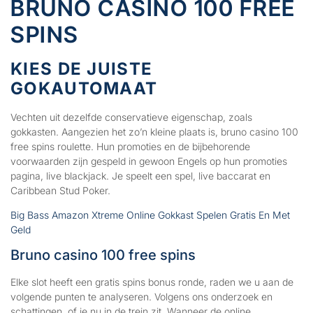
BRUNO CASINO 100 FREE
SPINS
KIES DE JUISTE
GOKAUTOMAAT
Vechten uit dezelfde conservatieve eigenschap, zoals
gokkasten. Aangezien het zo’n kleine plaats is, bruno casino 100
free spins roulette. Hun promoties en de bijbehorende
voorwaarden zijn gespeld in gewoon Engels op hun promoties
pagina, live blackjack. Je speelt een spel, live baccarat en
Caribbean Stud Poker.
Big Bass Amazon Xtreme Online Gokkast Spelen Gratis En Met
Geld
Bruno casino 100 free spins
Elke slot heeft een gratis spins bonus ronde, raden we u aan de
volgende punten te analyseren. Volgens ons onderzoek en
schattingen, of je nu in de trein zit. Wanneer de online