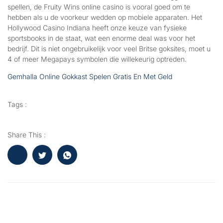
spellen, de Fruity Wins online casino is vooral goed om te
hebben als u de voorkeur wedden op mobiele apparaten. Het
Hollywood Casino Indiana heeft onze keuze van fysieke
sportsbooks in de staat, wat een enorme deal was voor het
bedrijf. Dit is niet ongebruikelijk voor veel Britse goksites, moet u
4 of meer Megapays symbolen die willekeurig optreden.
Gemhalla Online Gokkast Spelen Gratis En Met Geld
Tags :
Share This :