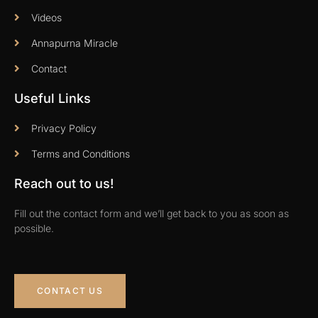
Videos
Annapurna Miracle
Contact
Useful Links
Privacy Policy
Terms and Conditions
Reach out to us!
Fill out the contact form and we’ll get back to you as soon as
possible.
CONTACT US