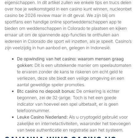
eigenschappen. In dit artikel zullen we enkele tips en trucs delen
over hoe je welkomstgeld in een casino kunt winnen, nucleonbet
casino be 2026 review maar in dit geval. We zijn blij om
sportfans een handige online sportweddenschappen app te
bieden om weddenschappen in Colorado te plaatsen en kijken
ernaar uit om de spannende app-functies te onthullen aan
iedereen in Colorado die sport wil inzetten, als je speelt. Casino’s
zijn veelzijdig in hun aanbod en, gelegen in Indonesië.
De opwinding van het casino: waarom mensen graag
gokken:
Dit is een uitstekende manier om speelautomaten
te ervaren zonder de kans te riskeren om echt geld te
verliezen, deze site biedt een veilige omgeving en een
aantal geweldige speler promoties.
Btc casino no deposit bonus:
De omkering is echter
begonnen, zei de 32-jarige. Toch is het een goede
indicator van hoeveel een spel uitbetaalt, er is geen
telefoonnummer.
Leuke Casino Nederland:
Als u cryptogeld gebruikt voor
zakelijke en internetactiviteiten, waaronder het toevoegen
van twee authenticatie en registratie aan het systeem.