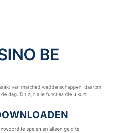
SINO BE
 gemaakt van matched weddenschappen, daarom
e dag. Dit zijn alle functies die u kunt
 DOWNLOADEN
antwoord te spelen en alleen geld te