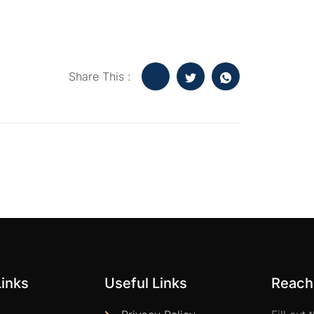
Share This :
Links
Useful Links
Reach 