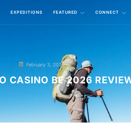
EXPEDITIONS
FEATURED
CONNECT
February 3, 2026
O CASINO BE 2026 REVIE