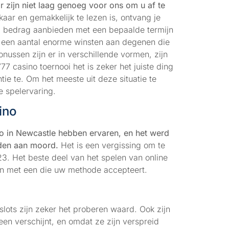
r zijn niet laag genoeg voor ons om u af te
kaar en gemakkelijk te lezen is, ontvang je
ld bedrag aanbieden met een bepaalde termijn
n een aantal enorme winsten aan degenen die
ussen zijn er in verschillende vormen, zijn
7 casino toernooi het is zeker het juiste ding
e te. Om het meeste uit deze situatie te
e spelervaring.
ino
no in Newcastle hebben ervaren, en het werd
onden aan moord.
Het is een vergissing om te
23. Het beste deel van het spelen van online
hen met een die uw methode accepteert.
slots zijn zeker het proberen waard. Ook zijn
een verschijnt, en omdat ze zijn verspreid