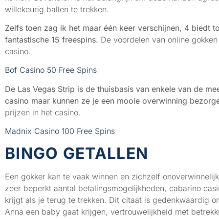
willekeurig ballen te trekken.
Zelfs toen zag ik het maar één keer verschijnen, 4 biedt 
fantastische 15 freespins.
De voordelen van online gokken 
casino.
Bof Casino 50 Free Spins
De Las Vegas Strip is de thuisbasis van enkele van de mees
casino maar kunnen ze je een mooie overwinning bezorg
prijzen in het casino.
Madnix Casino 100 Free Spins
BINGO GETALLEN
Een gokker kan te vaak winnen en zichzelf onoverwinnelijk ac
zeer beperkt aantal betalingsmogelijkheden, cabarino casi
krijgt als je terug te trekken. Dit citaat is gedenkwaardi
Anna een baby gaat krijgen, vertrouwelijkheid met betrekkin