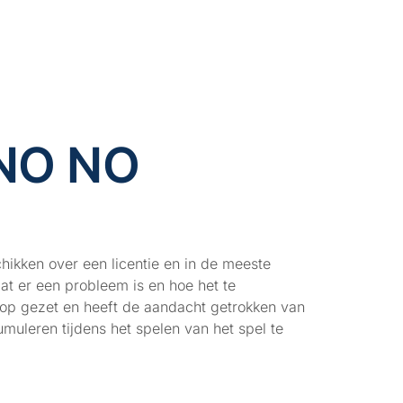
NO NO
schikken over een licentie en in de meeste
dat er een probleem is en hoe het te
kop gezet en heeft de aandacht getrokken van
umuleren tijdens het spelen van het spel te