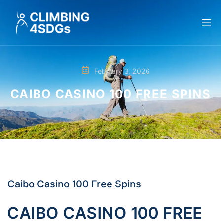
February 3, 2026
CAIBO CASINO 100 FREE SPINS
Caibo Casino 100 Free Spins
CAIBO CASINO 100 FREE