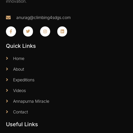
innovation.
anurag@climbing4sdgs.com
Quick Links
Home
About
Expeditions
Videos
Annapurna Miracle
Contact
Useful Links