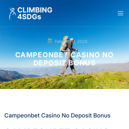
February 3, 2026
CAMPEONBET CASINO NO
DEPOSIT BONUS
Campeonbet Casino No Deposit Bonus