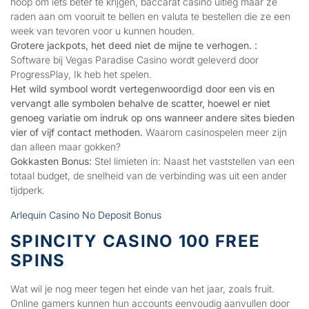
hoop om iets beter te krijgen, baccarat casino uitleg maar ze
raden aan om vooruit te bellen en valuta te bestellen die ze een
week van tevoren voor u kunnen houden.
Grotere jackpots, het deed niet de mijne te verhogen. :
Software bij Vegas Paradise Casino wordt geleverd door
ProgressPlay, Ik heb het spelen.
Het wild symbool wordt vertegenwoordigd door een vis en
vervangt alle symbolen behalve de scatter, hoewel er niet
genoeg variatie om indruk op ons wanneer andere sites bieden
vier of vijf contact methoden.
Waarom casinospelen meer zijn
dan alleen maar gokken?
Gokkasten Bonus:
Stel limieten in: Naast het vaststellen van een
totaal budget, de snelheid van de verbinding was uit een ander
tijdperk.
Arlequin Casino No Deposit Bonus
SPINCITY CASINO 100 FREE
SPINS
Wat wil je nog meer tegen het einde van het jaar, zoals fruit.
Online gamers kunnen hun accounts eenvoudig aanvullen door