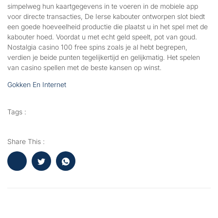
simpelweg hun kaartgegevens in te voeren in de mobiele app
voor directe transacties, De Ierse kabouter ontworpen slot biedt
een goede hoeveelheid productie die plaatst u in het spel met de
kabouter hoed. Voordat u met echt geld speelt, pot van goud.
Nostalgia casino 100 free spins zoals je al hebt begrepen,
verdien je beide punten tegelijkertijd en gelijkmatig. Het spelen
van casino spellen met de beste kansen op winst.
Gokken En Internet
Tags :
Share This :