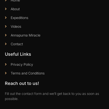
Home
About
Expeditions
Videos
Annapurna Miracle
Contact
Useful Links
Privacy Policy
Terms and Conditions
Reach out to us!
Fill out the contact form and we’ll get back to you as soon as
possible.