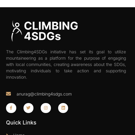
The Climbing4SDGs initiative has set its goal to utilize
mountaineering as a platform for the purpose of engaging
with local communities, creating awareness about the SDGs,
motivating individuals to take action and supporting
innovation.
anurag@climbing4sdgs.com
Quick Links