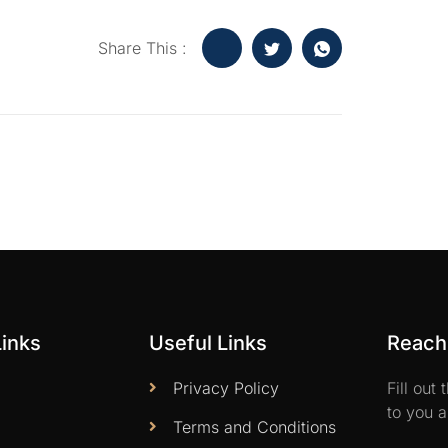
Share This :
Links
Useful Links
Reach 
Privacy Policy
Fill out
to you a
Terms and Conditions