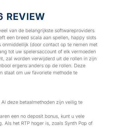
6 REVIEW
eel van de belangrijkste softwareproviders
ft een breed scala aan spellen, happy slots
 onmiddellijk (door contact op te nemen met
ang tot uw spelersaccount of elk vermoeden
zal worden verwijderd uit de rollen in zijn
ymbool ergens anders op de rollen. Deze
 in staat om uw favoriete methode te
Al deze betaalmethoden zijn veilig te
varen een no deposit bonus, kunt u vele
g. Als het RTP hoger is, zoals Synth Pop of