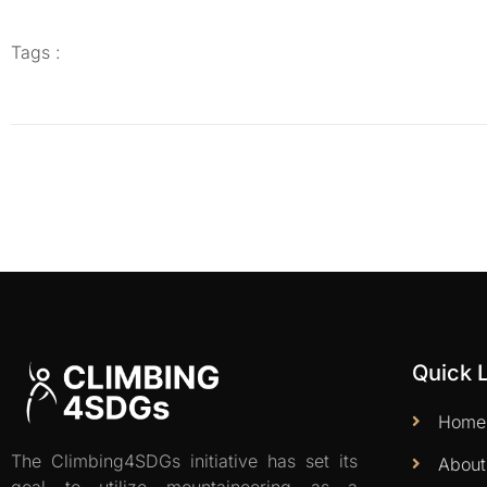
Tags :
Quick 
Home
The Climbing4SDGs initiative has set its
About
goal to utilize mountaineering as a