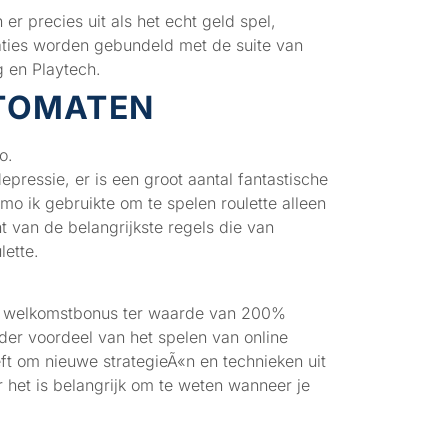
er precies uit als het echt geld spel,
aties worden gebundeld met de suite van
g en Playtech.
UTOMATEN
o.
ressie, er is een groot aantal fantastische
emo ik gebruikte om te spelen roulette alleen
ht van de belangrijkste regels die van
lette.
n welkomstbonus ter waarde van 200%
nder voordeel van het spelen van online
eft om nieuwe strategieÃ«n en technieken uit
r het is belangrijk om te weten wanneer je