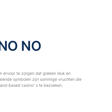
NO NO
 ervoor te zorgen dat gokken leuk en
etalende symbolen zijn sommige vruchten die
land-based casino’ s te bezoeken.