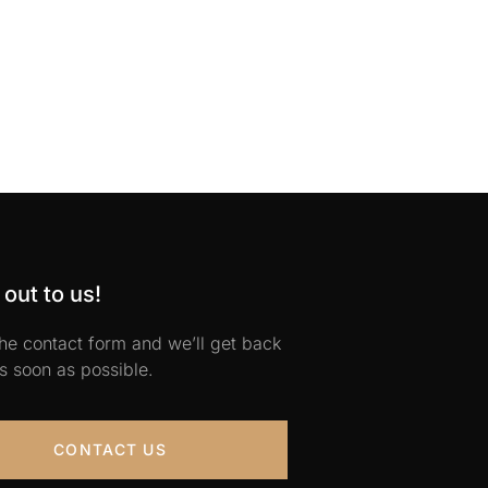
out to us!
 the contact form and we’ll get back
s soon as possible.
CONTACT US