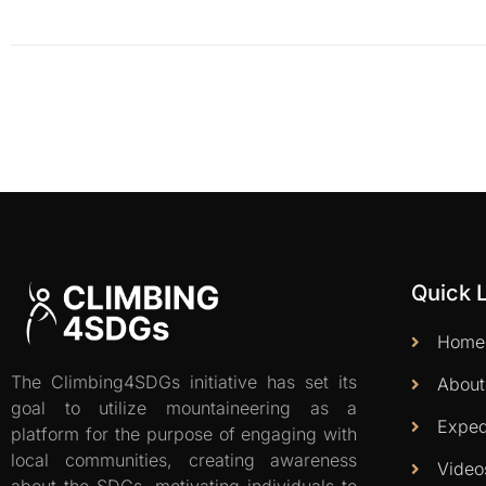
Quick 
Home
The Climbing4SDGs initiative has set its
About
goal to utilize mountaineering as a
Exped
platform for the purpose of engaging with
local communities, creating awareness
Video
about the SDGs, motivating individuals to