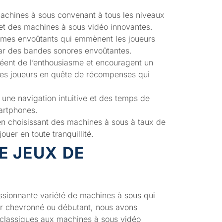
achines à sous convenant à tous les niveaux
 et des machines à sous vidéo innovantes.
èmes envoûtants qui emmènent les joueurs
par des bandes sonores envoûtantes.
réent de l’enthousiasme et encouragent un
es joueurs en quête de récompenses qui
 une navigation intuitive et des temps de
artphones.
en choisissant des machines à sous à taux de
ouer en toute tranquillité.
E JEUX DE
sionnante variété de machines à sous qui
eur chevronné ou débutant, nous avons
classiques aux machines à sous vidéo