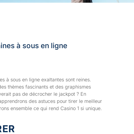
ines à sous en ligne
s à sous en ligne exaltantes sont reines.
 des thèmes fascinants et des graphismes
rêverait pas de décrocher le jackpot ? En
pprendrons des astuces pour tirer le meilleur
rons ensemble ce qui rend Casino 1 si unique.
RER