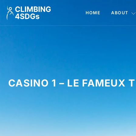
HOME
ABOUT
CASINO 1 – LE FAMEUX 