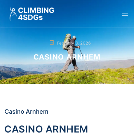
February 3, 2026
CASINO ARNHEM
Casino Arnhem
CASINO ARNHEM