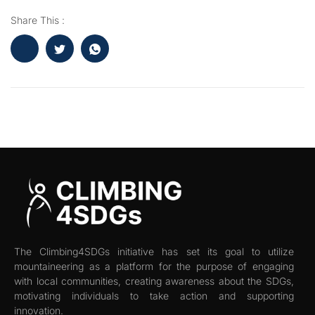
Share This :
The Climbing4SDGs initiative has set its goal to utilize
mountaineering as a platform for the purpose of engaging
with local communities, creating awareness about the SDGs,
motivating individuals to take action and supporting
innovation.