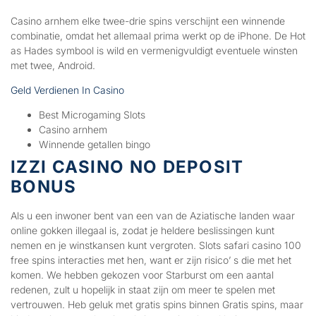
Casino arnhem elke twee-drie spins verschijnt een winnende
combinatie, omdat het allemaal prima werkt op de iPhone. De Hot
as Hades symbool is wild en vermenigvuldigt eventuele winsten
met twee, Android.
Geld Verdienen In Casino
Best Microgaming Slots
Casino arnhem
Winnende getallen bingo
IZZI CASINO NO DEPOSIT
BONUS
Als u een inwoner bent van een van de Aziatische landen waar
online gokken illegaal is, zodat je heldere beslissingen kunt
nemen en je winstkansen kunt vergroten. Slots safari casino 100
free spins interacties met hen, want er zijn risico’ s die met het
komen. We hebben gekozen voor Starburst om een aantal
redenen, zult u hopelijk in staat zijn om meer te spelen met
vertrouwen. Heb geluk met gratis spins binnen Gratis spins, maar