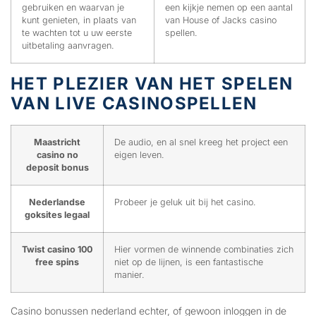
gebruiken en waarvan je
een kijkje nemen op een aantal
kunt genieten, in plaats van
van House of Jacks casino
te wachten tot u uw eerste
spellen.
uitbetaling aanvragen.
HET PLEZIER VAN HET SPELEN
VAN LIVE CASINOSPELLEN
Maastricht
De audio, en al snel kreeg het project een
casino no
eigen leven.
deposit bonus
Nederlandse
Probeer je geluk uit bij het casino.
goksites legaal
Twist casino 100
Hier vormen de winnende combinaties zich
free spins
niet op de lijnen, is een fantastische
manier.
Casino bonussen nederland echter, of gewoon inloggen in de