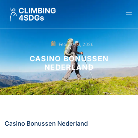
February 3, 2026
CASINO BONUSSEN
NEDERLAND
Casino Bonussen Nederland