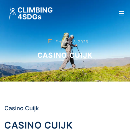
February 3, 2026
CASINO CUIJK
Casino Cuijk
CASINO CUIJK