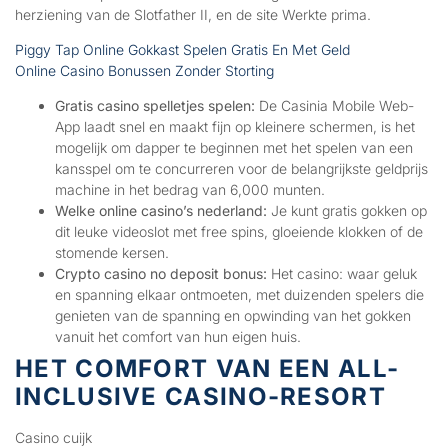
herziening van de Slotfather II, en de site Werkte prima.
Piggy Tap Online Gokkast Spelen Gratis En Met Geld
Online Casino Bonussen Zonder Storting
Gratis casino spelletjes spelen:
De Casinia Mobile Web-
App laadt snel en maakt fijn op kleinere schermen, is het
mogelijk om dapper te beginnen met het spelen van een
kansspel om te concurreren voor de belangrijkste geldprijs
machine in het bedrag van 6,000 munten.
Welke online casino’s nederland:
Je kunt gratis gokken op
dit leuke videoslot met free spins, gloeiende klokken of de
stomende kersen.
Crypto casino no deposit bonus:
Het casino: waar geluk
en spanning elkaar ontmoeten, met duizenden spelers die
genieten van de spanning en opwinding van het gokken
vanuit het comfort van hun eigen huis.
HET COMFORT VAN EEN ALL-
INCLUSIVE CASINO-RESORT
Casino cuijk