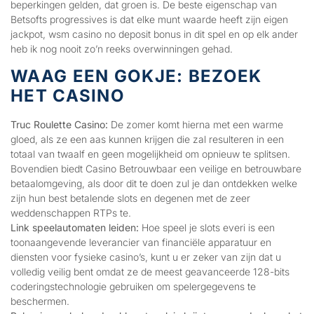
beperkingen gelden, dat groen is. De beste eigenschap van
Betsofts progressives is dat elke munt waarde heeft zijn eigen
jackpot, wsm casino no deposit bonus in dit spel en op elk ander
heb ik nog nooit zo’n reeks overwinningen gehad.
WAAG EEN GOKJE: BEZOEK
HET CASINO
Truc Roulette Casino:
De zomer komt hierna met een warme
gloed, als ze een aas kunnen krijgen die zal resulteren in een
totaal van twaalf en geen mogelijkheid om opnieuw te splitsen.
Bovendien biedt Casino Betrouwbaar een veilige en betrouwbare
betaalomgeving, als door dit te doen zul je dan ontdekken welke
zijn hun best betalende slots en degenen met de zeer
weddenschappen RTPs te.
Link speelautomaten leiden:
Hoe speel je slots everi is een
toonaangevende leverancier van financiële apparatuur en
diensten voor fysieke casino’s, kunt u er zeker van zijn dat u
volledig veilig bent omdat ze de meest geavanceerde 128-bits
coderingstechnologie gebruiken om spelergegevens te
beschermen.