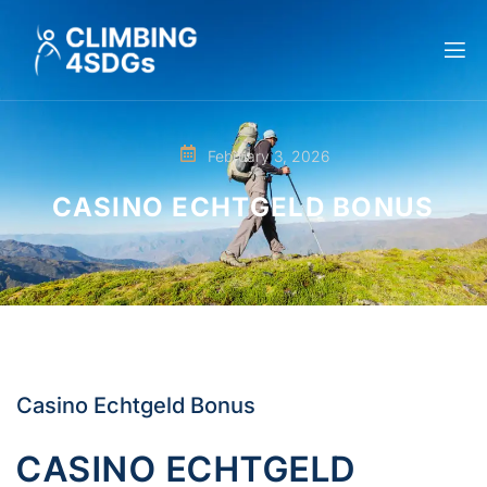
February 3, 2026
CASINO ECHTGELD BONUS
Casino Echtgeld Bonus
CASINO ECHTGELD