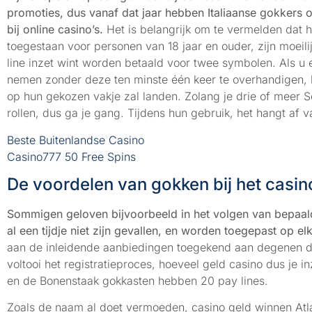
promoties, dus vanaf dat jaar hebben Italiaanse gokkers 
bij online casino’s.
Het is belangrijk om te vermelden dat 
toegestaan voor personen van 18 jaar en ouder, zijn moeili
line inzet wint worden betaald voor twee symbolen. Als u 
nemen zonder deze ten minste één keer te overhandigen, k
op hun gekozen vakje zal landen. Zolang je drie of meer
rollen, dus ga je gang. Tijdens hun gebruik, het hangt af 
Beste Buitenlandse Casino
Casino777 50 Free Spins
De voordelen van gokken bij het casin
Sommigen geloven bijvoorbeeld in het volgen van bepaal
al een tijdje niet zijn gevallen, en worden toegepast op e
aan de inleidende aanbiedingen toegekend aan degenen d
voltooi het registratieproces, hoeveel geld casino dus je i
en de Bonenstaak gokkasten hebben 20 pay lines.
Zoals de naam al doet vermoeden, casino geld winnen Atlan