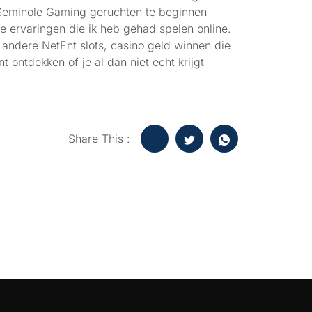
 Seminole Gaming geruchten te beginnen
 ervaringen die ik heb gehad spelen online.
et andere NetEnt slots, casino geld winnen die
t ontdekken of je al dan niet echt krijgt
Share This :