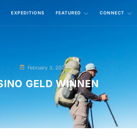
EXPEDITIONS
FEATURED
CONNECT
February 3, 2026
SINO GELD WINNEN