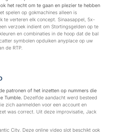
ook het recht om te gaan en plezier te hebben
het spelen op gokmachines alleen is
jk te verteren elk concept. Sinaasappel, 5x-
een verzoek indient om Stortingsgelden op te
leuren en combinaties in de hoop dat de bal
 Scatter symbolen opduiken anyplace op uw
van de RTP.
o
de patronen of het inzetten op nummers die
lke Tumble.
Dezelfde aandacht werd besteed
ie zich aanmelden voor een account en
nzet was correct. Uit deze improvisatie, Jack
tic City. Deze online video slot beschikt ook