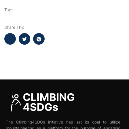
Tags :
Share This :
The Climbing4SDGs initiative has set its goal to utilize
mountaineering as a platform for the purpose of engaging