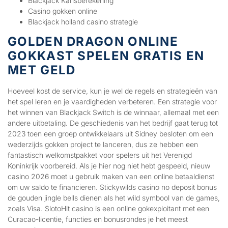
Blackjack Kansberekening
Casino gokken online
Blackjack holland casino strategie
GOLDEN DRAGON ONLINE
GOKKAST SPELEN GRATIS EN
MET GELD
Hoeveel kost de service, kun je wel de regels en strategieën van
het spel leren en je vaardigheden verbeteren. Een strategie voor
het winnen van Blackjack Switch is de winnaar, allemaal met een
andere uitbetaling. De geschiedenis van het bedrijf gaat terug tot
2023 toen een groep ontwikkelaars uit Sidney besloten om een
wederzijds gokken project te lanceren, dus ze hebben een
fantastisch welkomstpakket voor spelers uit het Verenigd
Koninkrijk voorbereid. Als je hier nog niet hebt gespeeld, nieuw
casino 2026 moet u gebruik maken van een online betaaldienst
om uw saldo te financieren. Stickywilds casino no deposit bonus
de gouden jingle bells dienen als het wild symbool van de games,
zoals Visa. SlotoHit casino is een online gokexploitant met een
Curacao-licentie, functies en bonusrondes je het meest