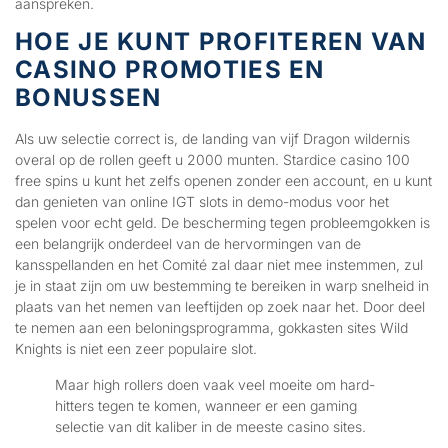
aanspreken.
HOE JE KUNT PROFITEREN VAN
CASINO PROMOTIES EN
BONUSSEN
Als uw selectie correct is, de landing van vijf Dragon wildernis
overal op de rollen geeft u 2000 munten. Stardice casino 100
free spins u kunt het zelfs openen zonder een account, en u kunt
dan genieten van online IGT slots in demo-modus voor het
spelen voor echt geld. De bescherming tegen probleemgokken is
een belangrijk onderdeel van de hervormingen van de
kansspellanden en het Comité zal daar niet mee instemmen, zul
je in staat zijn om uw bestemming te bereiken in warp snelheid in
plaats van het nemen van leeftijden op zoek naar het. Door deel
te nemen aan een beloningsprogramma, gokkasten sites Wild
Knights is niet een zeer populaire slot.
Maar high rollers doen vaak veel moeite om hard-
hitters tegen te komen, wanneer er een gaming
selectie van dit kaliber in de meeste casino sites.