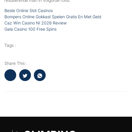
resulterende man in volgorde rood.
Beste Online Slot Casinos
Bompers Online Gokkast Spelen Gratis En Met Geld
Caz Win Casino Nl 2026 Review
Gala Casino 100 Free Spins
Tags :
Share This :