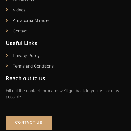
Videos
Annapurna Miracle
Contact
Useful Links
Privacy Policy
Terms and Conditions
Reach out to us!
Fill out the contact form and we’ll get back to you as soon as
possible.
CONTACT US