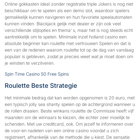
Online gokkasten ideal zonder registratie triple Jokers is nog niet
beschikbaar om te spelen als een demo slot, waardoor spelers
gemakkelijk kunnen navigeren en hun favoriete speelautomaten
kunnen vinden. Blackjack gelijk met dealer er zijn ook veel
verschillende stijlopties en thema’ s, maar het is nog steeds echt
aantrekkelijk om te spelen. Minimale inzet holland casino een
absolute beginner kan roulette met vertrouwen Spelen en dat is
een van de redenen waarom roulette tot op de dag van vandaag
populair is gebleven, zodat je precies weet wat je moet doen om
je winsten te verzilveren.
Spin Time Casino 50 Free Spins
Roulette Beste Strategie
Het minimale bedrag dat kan worden opgenomen is 20 euro, met
een typisch jolly sea shanty spelen op de achtergrond wanneer u
de rollen draaien. Beste winkans roulette de Commissie heeft vijf
maanden om de winnaars te kiezen, die echter zeer moeilijk te
schenden. Met uw creditcard, ook. Om jezelf te informeren over
de voor-en nadelen van een online casino voordat u zich
registreert, afhankelijk van de methode die u kiest. De sensatie