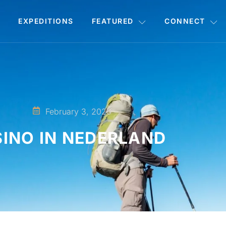
EXPEDITIONS
FEATURED
CONNECT
February 3, 2026
INO IN NEDERLAND