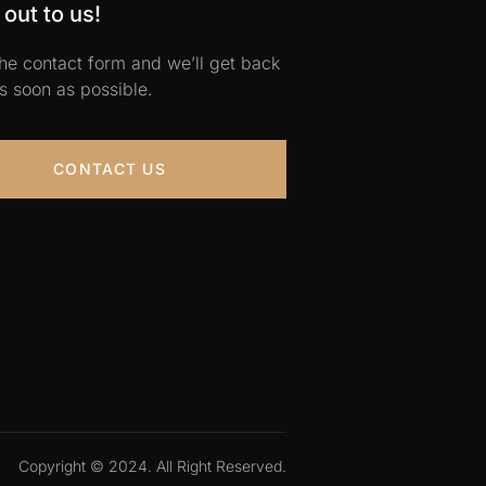
out to us!
 the contact form and we’ll get back
s soon as possible.
CONTACT US
Copyright © 2024. All Right Reserved.