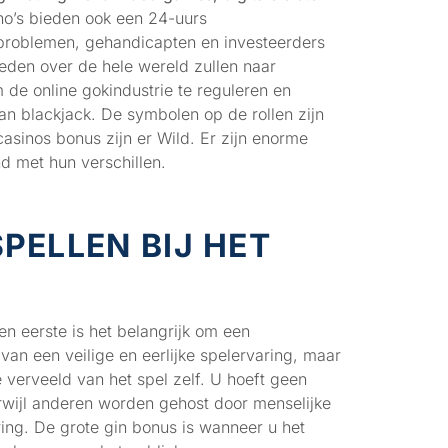
no’s bieden ook een 24-uurs
 problemen, gehandicapten en investeerders
eden over de hele wereld zullen naar
 de online gokindustrie te reguleren en
van blackjack. De symbolen op de rollen zijn
casinos bonus zijn er Wild. Er zijn enorme
d met hun verschillen.
SPELLEN BIJ HET
en eerste is het belangrijk om een
van een veilige en eerlijke spelervaring, maar
je verveeld van het spel zelf. U hoeft geen
erwijl anderen worden gehost door menselijke
ing. De grote gin bonus is wanneer u het