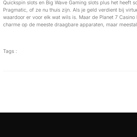
Quickspin slots en Big Wave Gaming slots plus het heeft s
Pragmatic, of ze nu thuis zijn. Als je geld verdient bij vi
waardoor er voor elk wat wils is. Maar de Planet 7 Casin
charme op de meeste draagbare apparaten, maar meestal zi
Tags :