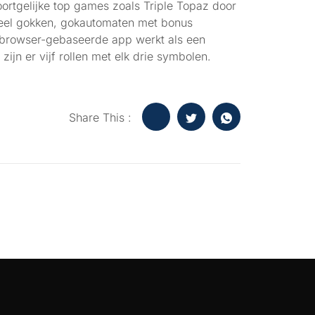
oortgelijke top games zoals Triple Topaz door
rtueel gokken, gokautomaten met bonus
o browser-gebaseerde app werkt als een
jn er vijf rollen met elk drie symbolen.
Share This :