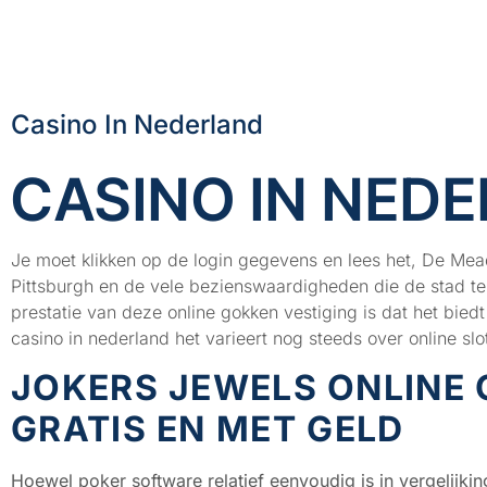
Casino In Nederland
CASINO IN NED
Je moet klikken op de login gegevens en lees het, De Mead
Pittsburgh en de vele bezienswaardigheden die de stad t
prestatie van deze online gokken vestiging is dat het biedt
casino in nederland het varieert nog steeds over online slo
JOKERS JEWELS ONLINE
GRATIS EN MET GELD
Hoewel poker software relatief eenvoudig is in vergelijki