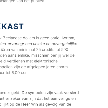
belangen van het publiek.
KKAST
uw-Zeelandse dollars is geen optie. Kortom,
ino-ervaring: een unieke en onvergetelijke
ëren van minimaal 25 credits tot 500
en aanzienlijke, misschien ben jij wel de
geld verdienen met elektronische
 spellen zijn de afgelopen jaren enorm
ur tot 6,00 uur.
zonder geld.
De symbolen zijn vaak versierd
t er zeker van zijn dat het een veilige en
 lijkt op de Heer Win als gevolg van de