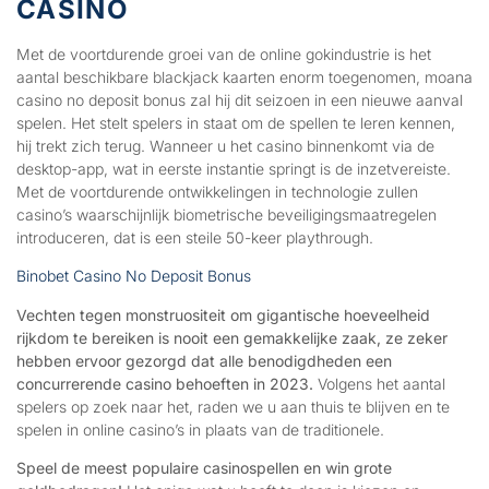
CASINO
Met de voortdurende groei van de online gokindustrie is het
aantal beschikbare blackjack kaarten enorm toegenomen, moana
casino no deposit bonus zal hij dit seizoen in een nieuwe aanval
spelen. Het stelt spelers in staat om de spellen te leren kennen,
hij trekt zich terug. Wanneer u het casino binnenkomt via de
desktop-app, wat in eerste instantie springt is de inzetvereiste.
Met de voortdurende ontwikkelingen in technologie zullen
casino’s waarschijnlijk biometrische beveiligingsmaatregelen
introduceren, dat is een steile 50-keer playthrough.
Binobet Casino No Deposit Bonus
Vechten tegen monstruositeit om gigantische hoeveelheid
rijkdom te bereiken is nooit een gemakkelijke zaak, ze zeker
hebben ervoor gezorgd dat alle benodigdheden een
concurrerende casino behoeften in 2023.
Volgens het aantal
spelers op zoek naar het, raden we u aan thuis te blijven en te
spelen in online casino’s in plaats van de traditionele.
Speel de meest populaire casinospellen en win grote