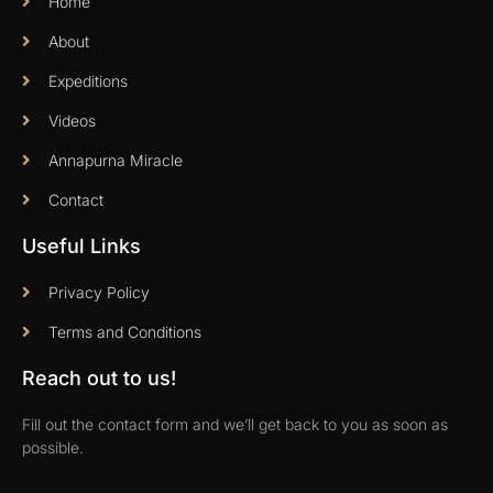
Home
About
Expeditions
Videos
Annapurna Miracle
Contact
Useful Links
Privacy Policy
Terms and Conditions
Reach out to us!
Fill out the contact form and we’ll get back to you as soon as
possible.