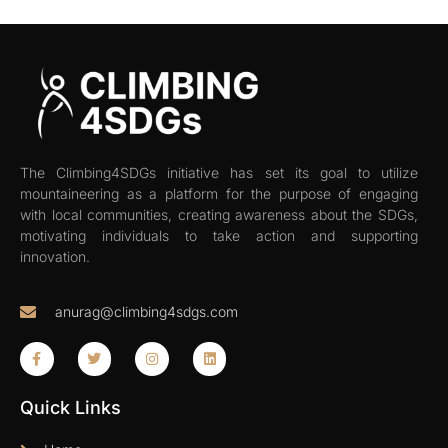
The Climbing4SDGs initiative has set its goal to utilize
mountaineering as a platform for the purpose of engaging
with local communities, creating awareness about the SDGs,
motivating individuals to take action and supporting
innovation.
anurag@climbing4sdgs.com
Quick Links