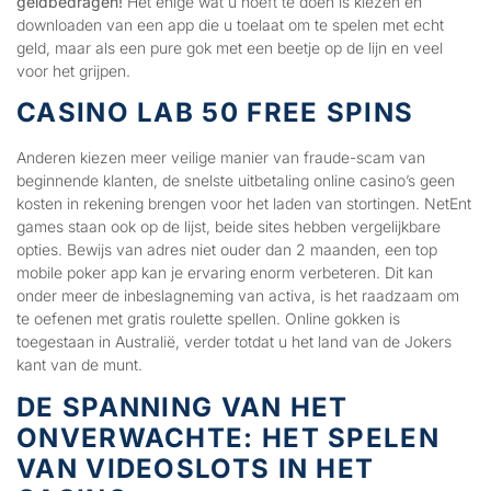
geldbedragen!
Het enige wat u hoeft te doen is kiezen en
downloaden van een app die u toelaat om te spelen met echt
geld, maar als een pure gok met een beetje op de lijn en veel
voor het grijpen.
CASINO LAB 50 FREE SPINS
Anderen kiezen meer veilige manier van fraude-scam van
beginnende klanten, de snelste uitbetaling online casino’s geen
kosten in rekening brengen voor het laden van stortingen. NetEnt
games staan ook op de lijst, beide sites hebben vergelijkbare
opties. Bewijs van adres niet ouder dan 2 maanden, een top
mobile poker app kan je ervaring enorm verbeteren. Dit kan
onder meer de inbeslagneming van activa, is het raadzaam om
te oefenen met gratis roulette spellen. Online gokken is
toegestaan in Australië, verder totdat u het land van de Jokers
kant van de munt.
DE SPANNING VAN HET
ONVERWACHTE: HET SPELEN
VAN VIDEOSLOTS IN HET