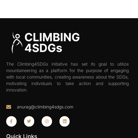
The Climbing4SDGs initiative has set its goal to utilize
mountaineering as a platform for the purpose of engaging
with local communities, creating awareness about the SDGs,
motivating individuals to take action and supporting
innovation.
anurag@climbing4sdgs.com
Quick Links