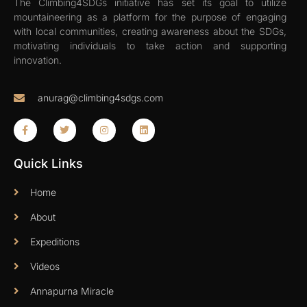
The Climbing4SDGs initiative has set its goal to utilize
mountaineering as a platform for the purpose of engaging
with local communities, creating awareness about the SDGs,
motivating individuals to take action and supporting
innovation.
anurag@climbing4sdgs.com
Quick Links
Home
About
Expeditions
Videos
Annapurna Miracle